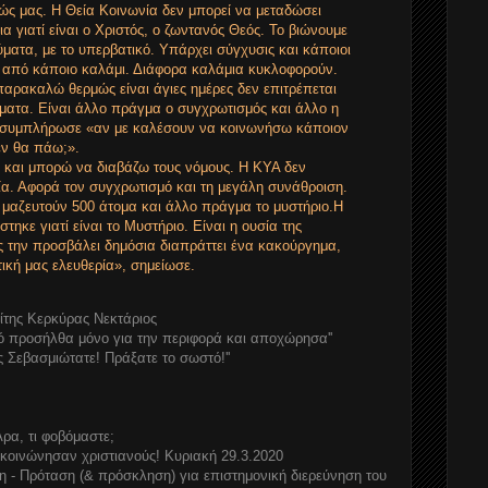
τεώς μας. Η Θεία Κοινωνία δεν μπορεί να μεταδώσει
α γιατί είναι ο Χριστός, ο ζωντανός Θεός. Το βιώνουμε
ύματα, με το υπερβατικό. Υπάρχει σύγχυσις και κάποιοι
 από κάποιο καλάμι. Διάφορα καλάμια κυκλοφορούν.
αρακαλώ θερμώς είναι άγιες ημέρες δεν επιτρέπεται
ματα. Είναι άλλο πράγμα ο συγχρωτισμός και άλλο η
αι συμπλήρωσε «αν με καλέσουν να κοινωνήσω κάποιον
εν θα πάω;».
ς και μπορώ να διαβάζω τους νόμους. Η ΚΥΑ δεν
α. Αφορά τον συγχρωτισμό και τη μεγάλη συνάθροιση.
 μαζευτούν 500 άτομα και άλλο πράγμα το μυστήριο.Η
τηκε γιατί είναι το Μυστήριο. Είναι η ουσία της
ς την προσβάλει δημόσια διαπράττει ένα κακούργημα,
ική μας ελευθερία», σημείωσε.
ίτης Κερκύρας Νεκτάριος
ό προσήλθα μόνο για την περιφορά και αποχώρησα''
ος Σεβασμιώτατε! Πράξατε το σωστό!''
ρα, τι φοβόμαστε;
κοινώνησαν χριστιανούς! Κυριακή 29.3.2020
 - Πρόταση (& πρόσκληση) για επιστημονική διερεύνηση του