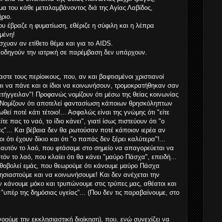
όμα του κάθε μεταλαμβάνοντος διά της Αγίας Λαβίδος,
ριο.
ου έβραζε η φυματίωση, εθέριζε η σύφιλη και η λέπρα
μένη!
σχυαν αν ετίθετο θέμα και για το AIDS.
 οδηγούν την ιατρική σε παρέμβαση δεν υπάρχουν.
τε τους περίοικους, που, αν και βαφτισμένοι χριστιανοί
ι να πάνε και οι ίδιοι να κοινωνήσουν, τρομοκρατήθηκαν σαν
τήγγειλαν"! Προφανώς νομίζουν ότι μέσω της θείας κοινωνίας
 Νομίζουν ότι αποτελεί φαντασίωση κάποιων θρησκόληπτων
θεί ποτέ κάτι τέτοιο!... Ασφαλώς είναι της γνώμης ότι "είτε
τε πας το ναό, το ίδιο κάνει", γιατί ίσως πιστεύουν ότι "ο
ς"... Και βέβαια δεν θα ρωτούσαν ποτέ κάποιον ιερέα αν
ροι ότι έχουν δίκιο και ότι "ο παπάς δεν ξέρει καλύτερα"!...
αυτόν το λαό, που φτάσαμε στο σημείο να απαγορεύεται να
ν το λαό, που κλαίει ότι θα κάνει "μαύρο Πάσχα", επειδή...
λιθοβολεί εμάς, που θεωρούμε ότι κάνουμε μαύρο Πάσχα
ησιαστούμε και να κοινωνήσουμε! Και δεν ανέχεται την
ν κάνουμε μόκο και τρυπώνουμε στις τρύπες μας, αθέατοι και
"υπέρ της δημόσιας υγείας"... (Που δεν τις παραβαίνουμε, στο
οούμε την εκκλησιαστική διοίκηση), που, ενώ συνεχίζει να