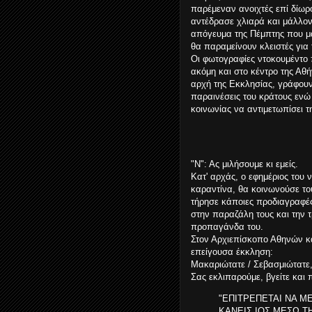
παρέμεναν ανοιχτές επί δίωρ
αντέδρασε χλιαρά και μάλλον
απόγευμα της Πέμπτης που μα
θα παραμείνουν κλειστές για 
Οι φωτογραφίες ντοκουμέντο 
ακόμη και στο κέντρο της Αθήν
αρχή της Εκκλησίας, γράφουν
παραινέσεις του κράτους ενώ
κοινωνίας να αντιμετωπίσει τ
"Ν": Ας μιλήσουμε κι εμείς.
Κατ' αρχάς, ο εφημέριος του 
καραντίνα, θα κοινωνούσε το
τήρησε κάποιες προδιαγραφές
στην παραζάλη τους και την τ
προπαγάνδα του.
Στον Αρχιεπίσκοπο Αθηνών κα
επείγουσα έκκληση:
Μακαριώτατε / Σεβασμιώτατε
Σας εκλιπαρούμε, βγείτε και π
"ΕΠΙΤΡΕΠΕΤΑΙ ΝΑ Μ
ΚΑΝΕΙΣ ΙΟΣ ΜΕΣΩ Τ