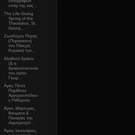
υπογραφών
υπέρ της κας...
The Life-Giving
Spring of the
Theotokos, St.
Georg...
Ζωοδόχου Πηγής
(Παρασκευή
του Πάσχα) -
Κυριακή του...
Αληθινοί δράκοι
(& η
δρακοντοκτονία
του αγίου
Γεωρ...
Αγίες Πέντε
Παρθένες
Αργυρουπόλεω
ς Ρεθύμνης
Άγιοι, Μάρτυρες,
θαύματα &
Παναγίες της
Λαμπροτρίτ...
Άγιος Ιανουάριος,