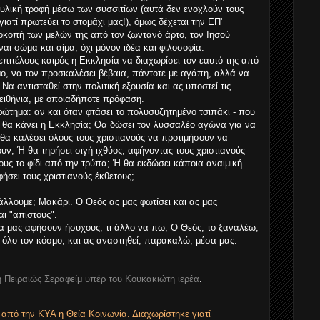
λική τροφή μέσω των συσσιτίων (αυτά δεν ενοχλούν τους
 γιατί πρωτεύει το στομάχι μας!), όμως δέχεται την ΕΠ'
οπή των μελών της από τον ζωντανό άρτο, τον Ιησού
ναι σώμα και αίμα, όχι μόνον ιδέα και φιλοσοφία.
επιτέλους καιρός η Εκκλησία να διαχωρίσει τον εαυτό της από
μο, να τον προσκαλέσει βέβαια, πάντοτε με αγάπη, αλλά να
Να αντισταθεί στην πολιτική εξουσία και ας υποστεί τις
πειθήνια, με οποιαδήποτε πρόφαση.
ερώτημα: αν και όταν φτάσει το πολυσυζητημένο τσιπάκι - που
τι θα κάνει η Εκκλησία; Θα δώσει τον λυσσαλέο αγώνα για να
 θα καλέσει όλους τους χριστιανούς να προτιμήσουν να
ν; Ή θα τηρήσει σιγή ιχθύος, αφήνοντας τους χριστιανούς
ους το φίδι από την τρύπα; Ή θα εκδώσει κάποια αναιμική
ήσει τους χριστιανούς έκθετους;
άλλουμε; Μακάρι. Ο Θεός ας μας φωτίσει και ας μας
ι "απίστους".
α μας αφήσουν ήσυχους, τι άλλο να πω; Ο Θεός, το ξαναλέω,
ι όλο τον κόσμο, και ας αναστηθεί, παρακαλώ, μέσα μας.
η Πειραιώς Σεραφείμ υπέρ του Κουκακιώτη ιερέα
.
 από την ΚΥΑ η Θεία Κοινωνία. Διαχωρίστηκε γιατί