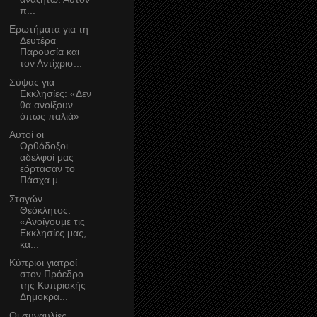
π...
Ερωτήματα για τη
Δευτέρα
Παρουσία και
τον Αντίχρισ...
Σύψας για
Εκκλησίες: «Δεν
θα ανοίξουν
όπως παλιά»
Αυτοί οι
Ορθόδοξοι
αδελφοί μας
εόρτασαν το
Πάσχα μ...
Σταγών
Θεόκλητος:
«Ανοίγουμε τις
Εκκλησίες μας,
κα...
Κύπριοι γιατροί
στον Πρόεδρο
της Κυπριακής
Δημοκρα...
Οι συναυλίες