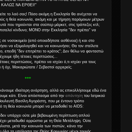
 ΚΑΛΩΣ ΝΑ ΕΡΘΕΙ!"
θείτε το λαό σας! Πόσο ακόμη η Εκκλησία θα ανέχεται να
ούς η θεία κοινωνία, ακόμη και με τήρηση παρόμοιων μέτρων
αυτά που τηρούνται στα σούπερ μάρκετ, στις τράπεζες κτλ;
τελεί κίνδυνο; ΜΟΝΟ στην Εκκλησία "δεν πρέπει" να
ς σε νοσοκομείο (από οποιαδήποτε ασθένεια) ή και στο
ητήσει να εξομολογηθεί και να κοινωνήσει; Θα τον στείλετε
ο, επειδή "δεν επιτρέπει το κράτος"; Δεν θέλω να φανταστώ
 έχουμε ήδη τέτοιες περιπτώσεις...
έτοιες περιπτώσεις, πρέπει να ισχύει ό,τι ισχύει για τους
 ή όχι, Μακαριώτατε / Σεβαστοί αρχιερείς;
***
κάνουμε ιδιαίτερη ανάρτηση, αλλά ας επικολλήσουμε εδώ ένα
υμε κάτι. Είναι απόσπασμα από την
απάντηση
του Ιατρικού
βουλευτή Βασίλη Αγοράστη, που με έντονο τρόπο
ό τη θεία κοινωνία μπορεί να μεταδοθεί το AIDS:
ς, δεν υπάρχει ούτε μία βεβαιωμένη περίπτωση απλού
 έχει μεταδωθεί αρρώστια με τη Θεία Μετάληψη. Ούτε
άλιστα, μετά την κοινωνία των πιστών, κάνει την
ι όλα τα υπόλοιπα της Θείας Κοινωνίας μέχρι τρυγός,