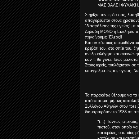
ΜΑΣ ΒΑΛΕΙ ΦΥΛΑΚΗ,
Στηρίξτε τον ιερέα σας, λυπη
απαγορεύεται στους χριστιαν
"διασφάλισης της υγείας" με 
Δηλαδή ΜΟΝΟ η Εκκλησία απο
πηγαίνουμε; Έλεος!!
Και αν κάποιος ετοιμοθάνατο
κρεβάτι του, στο σπίτι του, ζ
ανεξομολόγητο και ακοινώνητ
καν τι θα γίνει. Ίσως μάλιστα
Στους ιερείς, τουλάχιστον σε τ
επαγγελματίες της υγείας. Ναι
Τα παρακάτω θέλουμε να τα 
απόσπασμα, μήπως καταλάβο
Συλλόγου Αθηνών στον τότε 
διαμαρτυρόταν το 1988 ότι απ
"(...) Πάντως ιατρικώ
πιστού, στον οποίο να
και ιερέως, ο οποίος μ
κατάλυση και καταπίνε