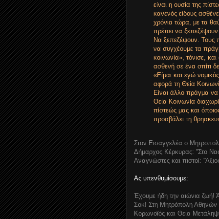
είναι η ουσία της πίσ
κανενός είδους ασθένει
χρόνια τώρα, με τα θα
πρέπει να ξεπεζέψουν
Να ξεπεζέψουν. Τους π
να συγχέουμε τα πράγ
κοινωνία», τόνισε, κ
ασθενή σε ένα σπίτι δ
«Είμαι και εγώ νομικό
αφορά τη Θεία Κοινωνί
Είναι άλλο πράγμα να
Θεία Κοινωνία διαχωρίσ
πίστεώς μας και όποιο
προσβάλει τη θρησκευτ
Στον Εισαγγελέα ο Μητροπολ
Δήμαρχος Κέρκυρας: ''Στο Να
Αναγνώστες και πιστοί: ''Άξι
Ας υπενθυμίσουμε:
Έχουμε ήδη την αιώνια ζωή! Ά
Σοκ! Στη Μητρόπολη Αθηνών 
Κορωνοϊός και Θεία Μετάληψη