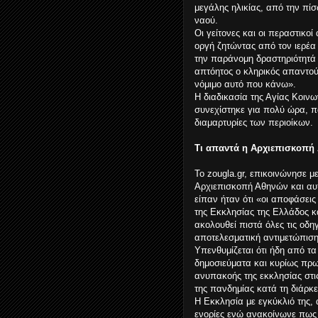
μεγάλης ηλικίας, από την πί
ναού.
Οι γείτονες και οι περαστικο
οργή ζητώντας από τον ιερέα
την παράνομη δραστηριότητά 
απτόητος ο κληρικός απαντούσ
νόμιμο αυτό που κάνω».
Η διαδικασία της Αγίας Κοινω
συνεχίστηκε για πολύ ώρα, π
διαμαρτυρίες των περιοίκων.
Τι απαντά η Αρχιεπισκοπή
Το zougla.gr, επικοινώνησε με
Αρχιεπισκοπή Αθηνών και αυ
είπαν ήταν ότι «οι αποφάσεις
της Εκκλησίας της Ελλάδος κ
ακολουθεί πιστά όλες τις οδη
αποτελεσματική αντιμετώπιση
Υπενθυμίζεται ότι ήδη από τ
δημοσιεύματα και κυρίως πρωτ
ανυπακοής της εκκλησίας στις
της πανδημίας κατά τη διάρκ
Η Εκκλησία με εγκύκλιό της, 
ενορίες ενώ ανακοίνωνε πως 