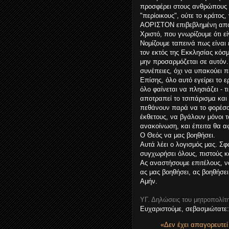
προσφέρει στους ανθρώπους υ
"περίοικους", ούτε το κράτος,
ΑΟΡΙΣΤΟΝ επιβεβλημένη αποκ
Χριστό, που γνωρίζουμε ότι εί
Νομίζουμε ταπεινά πως είναι 
τον εκτός της Εκκλησίας κόσ
μην προσαρμόζεται σε αυτόν. 
συνέπειες, όχι να υπακούει 
Επίσης, όλο αυτό εγείρει το 
όλο φαίνεται να πλησιάζει - 
αποτραπεί το τσιπάρισμα και
πεθάνουν παρά να το φορέσου
έκθετους, να βγάλουν μόνοι τ
ανακοίνωση, και έπειτα θα αφ
Ο Θεός να μας βοηθήσει.
Αυτά λέει ο λογισμός μας. Σφ
συγχωρήσει όλους, πιστούς κα
Ας αναστήσουμε επιτέλους, ν
ας μας βοηθήσει, ας βοηθήσε
Αμήν.
ΥΓ. Δηλώσεις του μητροπολίτ
Ευχαριστούμε, σεβασμιώτατε:
«Δεν έχει απαγορευτεί