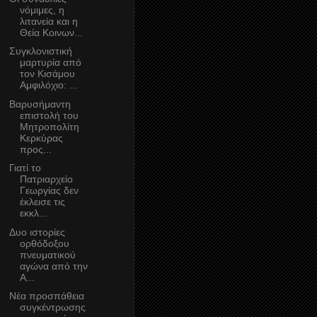
νόμιμες, η
λιτανεία και η
Θεία Κοινων...
Συγκλονιστική
μαρτυρία από
τον Κισάμου
Αμφιλόχιο: ...
Βαρυσήμαντη
επιστολή του
Μητροπολίτη
Κερκύρας
προς...
Γιατί το
Πατριαρχείο
Γεωργίας δεν
έκλεισε τις
εκκλ...
Δυο ιστορίες
ορθόδοξου
πνευματικού
αγώνα από την
Α...
Νέα προσπάθεια
συγκέντρωσης