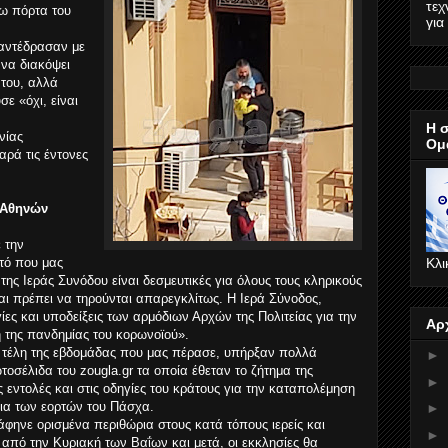
τεχ
σω πόρτα του
για
ί αντέδρασαν με
 να διακόψει
του, αλλά
ε «όχι, είναι
Η 
νίας
Ομ
αρά τις έντονες
 Αθηνών
 την
Κλι
τό που μας
 της Ιεράς Συνόδου είναι δεσμευτικές για όλους τους κληρικούς
αι πρέπει να τηρούνται απαρεγκλίτως. Η Ιερά Σύνοδος,
γίες και υποδείξεις των αρμόδιων Αρχών της Πολιτείας για την
Αρ
 της πανδημίας του κορωνοϊού».
α τέλη της εβδομάδας που μας πέρασε, υπήρξαν πολλά
►
οσέλιδα του zougla.gr τα οποία έθεταν το ζήτημα της
►
 εντολές και στις οδηγίες του κράτους για την καταπολέμηση
εια των εορτών του Πάσχα.
►
άφηνε ορισμένα περιθώρια στους κατά τόπους ιερείς και
►
από την Κυριακή των Βαΐων και μετά, οι εκκλησίες θα