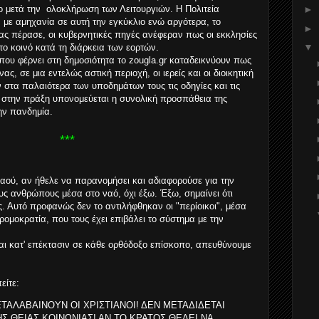
ο μετά την ολοκλήρωση των Λειτουργιών. Η Πολιτεία
►
 με αμηχανία σε αυτή την εγκύκλιο ενώ αργότερα, το
►
ς πέρασε, οι κυβερνητικές πηγές ανέφεραν πως οι εκκλησίες
▼
το κοινό κατά τη διάρκεια των εορτών.
που φέρνει στη δημοσιότητα το zougla.gr καταδεικνύουν πως
ας, σε μια εντελώς αστική περιοχή, οι ιερείς και οι διοικητική
 στα παλαιότερα των υποδημάτων τους τις οδηγίες και τις
 στην πράξη υπονομεύεται η συνολική προσπάθεια της
ην πανδημία.
***
ναού, αν ήθελε να παρανομήσει και αδιαφορούσε για την
υς ανθρώπους μέσα στο ναό, όχι έξω. Έξω, σημαίνει ότι
. Αυτό προφανώς δεν το αντιλήφθηκαν οι "περίοικοι", μέσα
ρομοκρατία, που τους έχει επιβάλει το σύστημα με την
ι κατ' επέκτασιν σε κάθε ορθόδοξο επίσκοπο, απευθύνουμε
,
είτε:
ΕΤΑΛΑΒΑΙΝΟΥΝ ΟΙ ΧΡΙΣΤΙΑΝΟΙ! ΔΕΝ ΜΕΤΑΔΙΔΕΤΑΙ
ΗΣ ΘΕΙΑΣ ΚΟΙΝΩΝΙΑΣ! ΑΝ ΤΟ ΚΡΑΤΟΣ ΘΕΛΕΙ ΝΑ