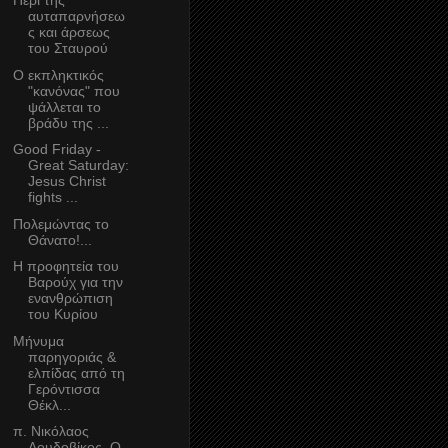
Περί της
αυταπαρνήσεω
ς και άρσεως
του Σταυρού
Ο εκπληκτικός
"κανόνας" που
ψάλλεται το
βράδυ της ...
Good Friday -
Great Saturday:
Jesus Christ
fights ...
Πολεμώντας το
Θάνατο!...
Η προφητεία του
Βαρούχ για την
ενανθρώπιση
του Κυρίου
Μήνυμα
παρηγοριάς &
ελπίδας από τη
Γερόντισσα
Θέκλ...
π. Νικόλαος
Λουδοβίκος, Ο