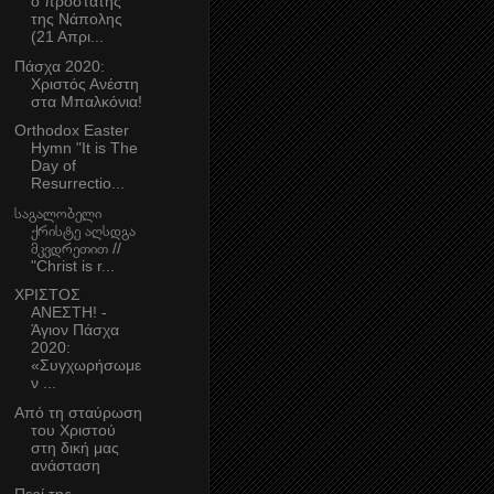
ο προστάτης
της Νάπολης
(21 Απρι...
Πάσχα 2020:
Χριστός Ανέστη
στα Μπαλκόνια!
Orthodox Easter
Hymn "It is The
Day of
Resurrectio...
საგალობელი
ქრისტე აღსდგა
მკვდრეთით //
"Christ is r...
ΧΡΙΣΤΟΣ
ΑΝΕΣΤΗ! -
Άγιον Πάσχα
2020:
«Συγχωρήσωμε
ν ...
Από τη σταύρωση
του Χριστού
στη δική μας
ανάσταση