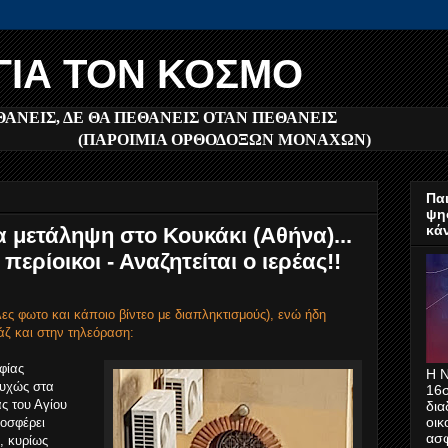
ΓΙΑ ΤΟΝ ΚΟΣΜΟ
ΘΑΝΕΙΣ, ΔΕ ΘΑ ΠΕΘΑΝΕΙΣ ΟΤΑΝ ΠΕΘΑΝΕΙΣ
(ΠΑΡΟΙΜΙΑ ΟΡΘΟΔΟΞΩΝ ΜΟΝΑΧΩΝ)
Παι
ψη
κά
 μετάληψη στο Κουκάκι (Αθήνα)...
περίοικοι - Αναζητείται ο ιερέας!!
λες φωτο και κάποιο βίντεο με διαπληκτισμούς), ενώ ήδη
ζ και στην τηλεόραση:
φίας
Η Ν
τυχώς στα
16σ
ς του Αγίου
δια
οικ
οσφέρει
ασ
, κυρίως