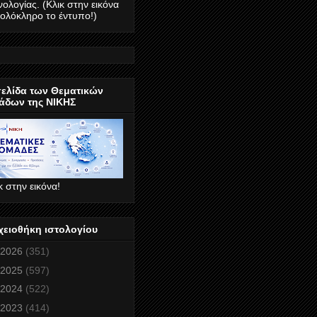
νολογίας. (Κλικ στην εικόνα
 ολόκληρο το έντυπο!)
σελίδα των Θεματικών
άδων της ΝΙΚΗΣ
κ στην εικόνα!
χειοθήκη ιστολογίου
2026
(351)
2025
(597)
2024
(522)
2023
(414)