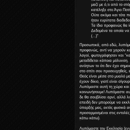
μαζί με ό,τι από το στ
κατέληξε στο Άγιο Ποτή
Ούτε ακόμα και τότε π
ήταν ευρύτατα διαδεδο
Τα ίδια προφανώς θα ί
Δεδομένα τα οποία να
(...)"
Προσωπικά, από εδώ, λυπόμασ
προφανώς, αντί να χαρούν κα
λαγοί, φωτογράφησαν και "κα
μεταδίδεται κάποια μόλυνση.
ανόητων το ότι δεν έχει σημειω
στο σπίτι σου προσευχηθείς, εί
Θεός είναι μέσα στο μυαλό μα
έχουν δίκιο, γιατί είναι σίγου
Λυπόμαστε αυτή τη χώρα και 
κοινωνήσουμε! Λυπόμαστε αυτό
δε θα σουβλίσει αρνί, αλλά 
επειδή δεν μπορούμε να εκκλ
ύπαρξής μας, εκτός φυσικά α
προσαρμοσμένοι στις εντολές 
κάτω κάτω).
Λυπόμαστε την Εκκλησία (ενν