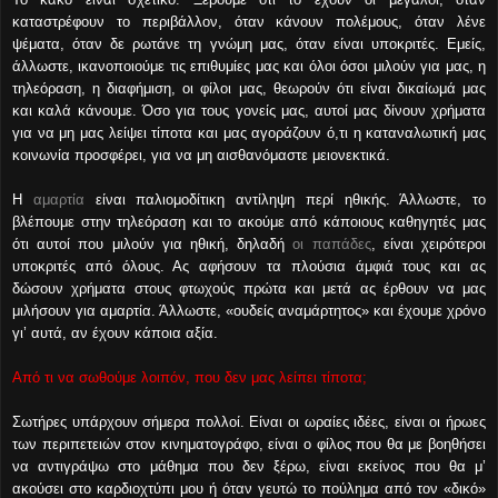
καταστρέφουν το περιβάλλον, όταν κάνουν πολέμους, όταν λένε
ψέματα, όταν δε ρωτάνε τη γνώμη μας, όταν είναι υποκριτές. Εμείς,
άλλωστε, ικανοποιούμε τις επιθυμίες μας και όλοι όσοι μιλούν για μας, η
τηλεόραση, η διαφήμιση, οι φίλοι μας, θεωρούν ότι είναι δικαίωμά μας
και καλά κάνουμε. Όσο για τους γονείς μας, αυτοί μας δίνουν χρήματα
για να μη μας λείψει τίποτα και μας αγοράζουν ό,τι η καταναλωτική μας
κοινωνία προσφέρει, για να μη αισθανόμαστε μειονεκτικά.
Η
αμαρτία
είναι παλιομοδίτικη αντίληψη περί ηθικής. Άλλωστε, το
βλέπουμε στην τηλεόραση και το ακούμε από κάποιους καθηγητές μας
ότι αυτοί που μιλούν για ηθική, δηλαδή
οι παπάδες
, είναι χειρότεροι
υποκριτές από όλους. Ας αφήσουν τα πλούσια άμφιά τους και ας
δώσουν χρήματα στους φτωχούς πρώτα και μετά ας έρθουν να μας
μιλήσουν για αμαρτία. Άλλωστε, «ουδείς αναμάρτητος» και έχουμε χρόνο
γι’ αυτά, αν έχουν κάποια αξία.
Από τι να σωθούμε λοιπόν, που δεν μας λείπει τίποτα;
Σωτήρες υπάρχουν σήμερα πολλοί. Είναι οι ωραίες ιδέες, είναι οι ήρωες
των περιπετειών στον κινηματογράφο, είναι ο φίλος που θα με βοηθήσει
να αντιγράψω στο μάθημα που δεν ξέρω, είναι εκείνος που θα μ’
ακούσει στο καρδιοχτύπι μου ή όταν γευτώ το πούλημα από τον «δικό»