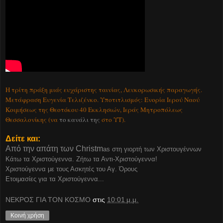
Η τρίτη πράξη μιάς ευχάριστης ταινίας, Λευκορωσικής παραγωγής.
Μετάφραση Ευγενία Τελιζένκο. Υποτιτλισμός: Ενορία Ιερού Ναού
Κοιμήσεως της Θεοτόκου 40 Εκκλησιών, Ιεράς Μητροπόλεως
Θεσσαλονίκης (να
το κανάλι της
στο ΥΤ).
Δείτε και:
Από την απάτη των Christm
as στη γιορτή των Χριστουγέννων
Κάτω τα Χριστούγεννα. Ζήτω τα Αντι-Χριστούγεννα!
Χριστούγεννα με τους Ασκητές του Αγ. Όρους
Ετοιμασίες για τα Χριστούγεννα...
ΝΕΚΡΟΣ ΓΙΑ ΤΟΝ ΚΟΣΜΟ
στις
10:01 μ.μ.
Κοινή χρήση