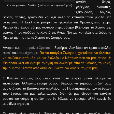
αγαθά, δώρα,
Χριστουγεννιάτικο Λονδίνο (από
αυτό
το τουριστικό post)
ρεβεγιόν, διακοπές,
ξεκούραση, ταξίδια,
βόλτες, ταινίες, τραγούδια και ό,τι άλλο το καταναλωτικό μυαλό μας
σκέφτεται. Η Εκκλησία μπορεί να φωνάζει ότι Χριστούγεννα χωρίς
Χριστό δεν έχουν νόημα, ωστόσο περισσότερο βλέπουμε το Χριστό της
φάτνης ή τραγουδάμε το Χριστό της Άγιας Νύχτας και ελάχιστα ζούμε το
Χριστό της πίστης, το Χριστό ως Σωτήρα μας.
Αναρωτιέμαι
τι σημαίνει Χριστός
– Σωτήρας. Δεν ξέρω αν είμαστε πολλοί
αυτοί που
το ψάχνουμε
.
Για να υπάρξει Σωτήρας, χρειάζεται να θέλουμε
να σωθούμε από κάτι και να διαλέξουμε Κάποιον που να μας σώσει. Η
Εκκλησία λέει ότι έχουμε ανάγκη να σωθούμε από το θάνατο, το κακό,
την αμαρτία. Τίποτε από αυτά δεν βλέπω να αγγίζει τη ζωή μας.
Ο θάνατος για μας τους νέους είναι πολύ μακριά ή έτσι θέλουμε να
πιστεύουμε. Άλλωστε, έχουμε όνειρα, θέλουμε να χαρούμε τη ζωή μας,
μας φτάνουν τα βάσανα του σχολείου, του Πανεπιστημίου, των σχέσεων
που έχουμε και μας ταλαιπωρούν διότι δε μας δίνουν και κανένα
ουσιαστικό νόημα ή αυτών που θα θέλαμε να έχουμε, αλλά κανείς δε
μας δίνει σημασία.
Το κακό είναι σχετικό. Ξέρουμε ότι το έχουν οι μεγάλοι, όταν