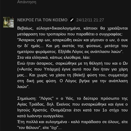
Απάντηση
ΝΕΚΡΟΣ ΓΙΑ ΤΟΝ ΚΟΣΜΟ
24/12/11 21:27
Βεβαίως, εύλογα+δικαιολογημένα, κάποιοι θα χρειάζονται
μετάφραση του τροπαρίου που παραθέτει ο συγγραφέας:
"Άσαρκος γαρ ων, εσαρκώθη εκών και γέγονεν ο ων, ό ουκ
ην δι' ημάς... Και μη εκστάς της φύσεως, μετέσχε του
ημετέρου φυράματος. Εξήλθε Λόγος εις ανάπλασιν λαών".
Στα νέα ελληνικά, κάπως ελεύθερα, λέει:
Ενώ ήταν άσαρκος, σαρκώθηκε με τη θέλησή του και ο Ων
(=Αυτός που Υπάρχει) έγινε αυτό που δεν ήταν για χάρη
μας... Και χωρίς να χάσει τη (θεϊκή) φύση του, συμμετείχε
στη δική μας φύση. Ο Λόγος βγήκε για την ανάπλαση
λαών".
Σημείωση: "Λόγος" = ο Υιός, το δεύτερο πρόσωπο της
Αγίας Τριάδας, δηλ. Εκείνος που ενσαρκώθηκε και έγινε ο
Ιησούς Χριστός. Ονομάζεται έτσι κατά τον 1ο στίχο του
κατά Ιωάννην ευαγγελίου.
Έτη πολλά και ευλογημένα - καλό παράδεισο σε όλους, είτε
"τον θέλουν", είτε "όχι"...