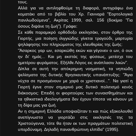
τους.
Αλλά για να αντιληφθούμε τη διαφορά, αντιγράφω ένα
κοματάκι από το βιβλίο του Χρ. Γιανναρά "Εορτολογικά
πανιλωδούμενα", Ακρίτας 1999, σελ. 156 (δοκίμιο "Για
όσους διψάνε τη ζωή"). Γράφει:
Σε κάθε παραμικρό ορθόδοξο εκκλησάκι, στον όρθρο της
Γιορτής, μια ποίηση ιλιγγιώδης γίνεται τραγούδι, μαρτυρία
ψηλάφησης του πληρώματος της ελευθερίας της ζωής:
"Άσαρκος γαρ ων, εσαρκώθη εκών και γέγονεν ο ων, ό ουκ
ην δι' ημάς... Και μη εκστάς της φύσεως, μετέσχε του
ημετέρου φυράματος. Εξήλθε Λόγος εις ανάπλασιν λαών".
Δίπλα σε αυτή την απόκρημνη νοηματική, τα νηπιώδη
ψελίσματα της δυτικής θρησκευτικής υπανάπτυξης: "Άγια
νύχτα σε προσμένουν με χαρά οι χριστιανοί...". Να γιατί η
Γιορτή έγινε στον σημερινό μας δυτικό πολιτισμό κενός
διάκοσμος: Επειδή οι φιοριτούρες των συναισθημάτων και
τα ηθικιστικά ιδεολογήματα δεν έχουν τίποτα να κάνουν με
τη δίψα μας για ζωή.
Αν η σημερινή Ελλάδα υποψιαζόταν τι και πώς εξακολουθεί
ανεπίγνωστα να γιορτάζει στις εκκλησιές της τα
Χριστούγεννα, τότε θα ήταν εκ των πραγμάτων πολιτιστική
υπερδύναμη. Δηλαδή πανανθρώπινη ελπίδα" (1995).