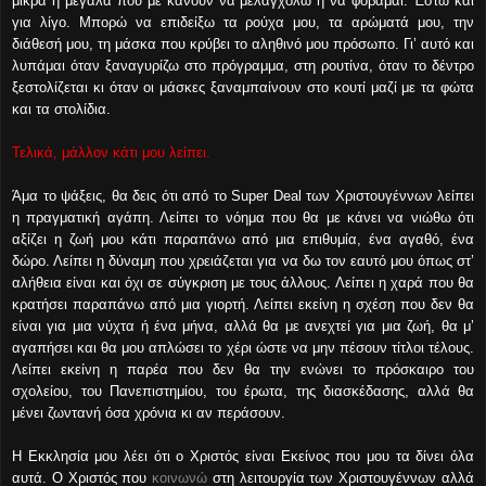
μικρά ή μεγάλα που με κάνουν να μελαγχολώ ή να φοβάμαι. Έστω και
για λίγο. Μπορώ να επιδείξω τα ρούχα μου, τα αρώματά μου, την
διάθεσή μου, τη μάσκα που κρύβει το αληθινό μου πρόσωπο. Γι’ αυτό και
λυπάμαι όταν ξαναγυρίζω στο πρόγραμμα, στη ρουτίνα, όταν το δέντρο
ξεστολίζεται κι όταν οι μάσκες ξαναμπαίνουν στο κουτί μαζί με τα φώτα
και τα στολίδια.
Τελικά, μάλλον κάτι μου λείπει.
Άμα το ψάξεις, θα δεις ότι από το Super Deal των Χριστουγέννων λείπει
η πραγματική αγάπη. Λείπει το νόημα που θα με κάνει να νιώθω ότι
αξίζει η ζωή μου κάτι παραπάνω από μια επιθυμία, ένα αγαθό, ένα
δώρο. Λείπει η δύναμη που χρειάζεται για να δω τον εαυτό μου όπως στ’
αλήθεια είναι και όχι σε σύγκριση με τους άλλους. Λείπει η χαρά που θα
κρατήσει παραπάνω από μια γιορτή. Λείπει εκείνη η σχέση που δεν θα
είναι για μια νύχτα ή ένα μήνα, αλλά θα με ανεχτεί για μια ζωή, θα μ’
αγαπήσει και θα μου απλώσει το χέρι ώστε να μην πέσουν τίτλοι τέλους.
Λείπει εκείνη η παρέα που δεν θα την ενώνει το πρόσκαιρο του
σχολείου, του Πανεπιστημίου, του έρωτα, της διασκέδασης, αλλά θα
μένει ζωντανή όσα χρόνια κι αν περάσουν.
Η Εκκλησία μου λέει ότι ο Χριστός είναι Εκείνος που μου τα δίνει όλα
αυτά. Ο Χριστός που
κοινωνώ
στη λειτουργία των Χριστουγέννων αλλά