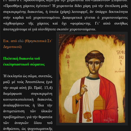
«Προσθήκη χάριτος ἐγένετο»! Ἡ χειροτονία δίδει χάρη γιά τήν ἐπιτέλεση μιᾶς
συγκεκριμένης διακονίας, ἡ ὁποία (χάρη) λειτουργεῖ, ἂν ὑπάρχει δεκτικότητα
στήν καρδιά τοῦ χειροτονουμένου. Διαφορετικά γίνεται ὁ χειροτονούμενος
«ἀχθοφόρος» τῆς χάριτος καί ὂχι «φορέας»της. Γι’ αὐτό συνήθως
ἀποτυγχάνουμε οἱ γιά οἱονδήποτε σκοπόν χειροτονούμενοι.
Εικ. από
εδώ
(Θρησκευτικά Στ΄
Δημοτικού)
Πολιτική διακονία τοῦ
ἐκκλησιαστικοῦ σώματος
Ἡ ἑκκλησία ὡς σῶμα, συνεπῶς,
μαζί μέ τούς Ἀποστόλους (γιά
τήν σειρά αὐτή βλ. Πράξ. 15,4)
διεμόρφωσε συγκεκριμένη
κοινωνικοπολιτική διακονία,
ἀναλαμβάνοντας ἡ ἲδια τήν
ἀντιμετώπιση τῶν ὑλικῶν
προβλημάτων, γιά τήν θεραπεία
τῶν ἀναγκῶν ὃλου τοῦ
ἀνθρώπου, ὡς ψυχοσωματικῆς