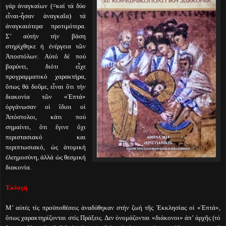
γάρ ἀναγκαίων (=καί τά δύο
εἶναι-ἦσαν ἀναγκαῖα) τά
ἀναγκαιότερα προτιμότερα.
Σ’ αὐτήν τήν βάση
στηρίχθηκε ἡ ἐνέργεια τῶν
Ἀποστόλων. Αὐτό δέ πού
βαρύνει, διότι εἶχε
προγραμματικό χαρακτήρα,
ὃπως θά δοῦμε, εἶναι ὃτι τήν
διακονία τῶν «Ἑπτά»
ὀργάνωσαν οἱ ἲδιοι οἱ
Ἀπόστολοι, κάτι πού
σημαίνει, ὃτι ἒγινε ὂχι
περιστασιακό και
περιπτωσιακό, ὡς ἀτομική
ἐλεημοσύνη, ἀλλά ὡς θεσμική
διακονία.
Ἐκλογὴ
Μ’ αὐτές τίς προϋποθέσεις ἀναδύθηκαν στήν ζωή τῆς Ἐκκλησίας οἱ «Ἑπτά»,
ὃπως χαρακτηρίζονται στίς Πράξεις. Δεν ὀνομάζονται «διάκονοι» ἀπ’ ἀρχῆς (τό