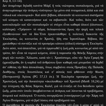
Κορ. 8, 13–14).
Δεν ἀναμέναμε δηλαδή κανένα Μάρξ ἢ τούς νεώτερους σοσιαλισμούς, γιά νά
ἀναγνωρίσουμε τήν ἀνάγκη «ἰσότητος» ὂχι μόνο στά πνευματικά, ἀλλά και στά
«ὑλικά καί οἰκονομικά». Καί αὐτό βέβαια, ἀδυνατοῦν τά κοινωνικά συστήματα
τοῦ κόσμου νά κατανοήσουν καί να σεβαστοῦν. Καί τοῦτο, διότι καί τῶν
καπιταλισμῶν καί τῶν σοσιαλισμῶν οἱ στόχοι εἶναι καθαρά ὑλικοί (ὑλιστικοί,
καλύτερα). «Τρέφουν» τό σῶμα, δολοφονώντας ὃμως τήν ψυχή και τελικά
ἐξουθενώνουν καί τά δύο.Ἒτσι ἐγκαινιάσθηκε ἡ πολιτική διακονία τῆς
Ἐκκλησίας, ὡς κοινωνίας ἐν Χριστῷ, ἢδη στα Ἱεροσόλυμα. Βέβαια, δέν
χρειάσθηκε νά συντάξει καί νά προσφέρει κάποιο (εἰδικό) σύστημα ἡ Ἐκκλησία.
Διότι αὐτό, πού ἀπαιτεῖται, γιά νά ὀργανωθεῖ ἡ ζωή μιᾶς κοινωνίας μέ αὐτό τόν
τρόπο, δέν εἶναι τά νομικά κείμενα, ἀλλά ἡ παρουσία τῆς θεϊκῆς Χάριτος στήν
ψυχή τῶν πιστῶν. Ἂλλωστε, κατά τόν ἱ. Χρυσόστομο, οὒτε τήν Ἁγία Γραφή θά
ἐχρειαζόμεθα, ἂν ἡ καρδιά τοῦ ἀνθρώπου ἦταν καθαρή καί μποροῦσε νά δεχθεῖ
ἀπ’ εὐθείας τήν θεία ἀποκάλυψη, ὃπως συμβαίνει στούς Προφῆτες τῆς Παλαιᾶς
Διαθήκης, στούς Ἀποστόλους καί σ’ αὐτούς πού φθάνουν στήν θέωση
(Πεντηκοστή) Ἁγίους (PG 57,13 ἑπ.). Ἡ Ἐκκλησία προσφέρει ζωή, τήν
Χριστοζωή, καί τήν δυνατότητα «ἀκολουθίας» τοῦ Χριστοῦ (Ματθ. 16,24) μέ
την ἐνίσχυση τῆς θείας Χάριτος. Καλεῖ, γιά νά ἐντάξει σέ ἓνα θεόσδοτο τρόπο
ζωῆς, μέσα στόν ὁποῖο ὑπερβαίνονται οἱ ἀνάγκες καί λύνονται τά προβλήματα,
ἀτομικά καί συλλογικά. Ὁ πιστός συνεργάζεται («συνέργεια») μέ τήν Χάρη τοῦ
Ἁγίου Πνεύματος, γιά νά βρεῖ λύσεις στά προβλήματά του.
Ὁ ἀμετάθετος δέ σκοπός τῆς Ἐκκλησίας (ὀφείλει νά) εἶναι ἡ μέσα σ’ αὐτό τό