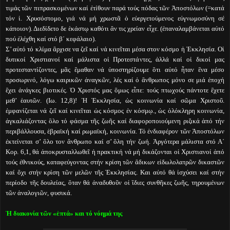
τιμάς τῶν πιπρασκομένων καί ἐτίθουν παρά τούς πόδας τῶν Ἀποστόλων (=κατά
τόν ἱ. Χρυσόστομο, γιά νά μή χρωστᾶ ὁ εὐεργετούμενος εὐγνωμοσύνη σέ
κάποιον). Διεδίδετο δε ἑκάστῳ καθότι ἂν τις χρείαν εἶχε. (ἐπαναλαμβάνεται αὐτό
πού ἐλέχθη καί στό β΄ κεφάλαιο).
Σ’ αὐτό τό κλίμα ἂρχισε να ζεῖ καί νά κινεῖται μέσα στον κόσμο ἡ Ἐκκλησία. Οἱ
δυτικοί Χριστιανοί καί μάλιστα οἱ Προτεστάντες, ἀλλά καί οἱ δικοί μας
προτεσταντίζοντες, μᾶς ἒμαθαν νά ὑποστηρίζουμε ὃτι αὐτό ἦταν ἓνα μέσο
προσωρινό, λόγω καιρικῶν ἀναγκῶν, λές καί ὁ ἂνθρωπος μόνο σε μιά ἐποχή
ἒχει ἀνάγκες βιοτικές. Ὁ Χριστός μας ὃμως εἷπε: τούς πτωχούς πάντοτε ἒχετε
μεθ’ ἑαυτῶν. (Ιω. 12,8)! Ἡ Ἐκκλησία, ὡς κοινωνία καί σῶμα Χριστοῦ.
ἐμφανίζεται νά ζεῖ καί κινεῖται ὡς κόσμος ἐν κόσμῳ., ὡς ὁλόκληρη κοινωνία,
ἀγκαλιάζοντας ὃλο τό φάσμα τῆς ζωῆς καί διαφοροποιούμενη ριζικά ἀπό τήν
περιβάλλουσα, ἑβραϊκή καί ρωμαϊκή, κοινωνία. Τό ἐνδιαφέρον τῶν Ἀποστόλων
ἐκτείνεται σ’ ὃλο τον ἂνθρωπο καί σ’ ὃλη τήν ζωή. Ἀργότερα μάλιστα στό Α΄
Κορ. 6,1, θά ἀποκρυσταλλωθεῖ ἡ πρακτική νά μή δικάζονται οἱ Χριστιανοί ἀπό
τούς ἐθνικούς, καταφεύγοντας στήν κρίση τῶν ἂδικων εἰδωλολατρῶν δικαστῶν
καί ὂχι στήν κρίση τῶν μελῶν τῆς Ἐκκλησίας. Και αὐτό θά ἰσχύσει καί στήν
περίοδο τῆς δουλείας, ὃταν θά ἀναδυθοῦν οἱ ἲδιες συνθῆκες ζωῆς, τηρουμένων
τῶν ἀναλογιῶν, φυσικά.
Ἡ διακονία τῶν «ἑπτά» και τό νόημά της