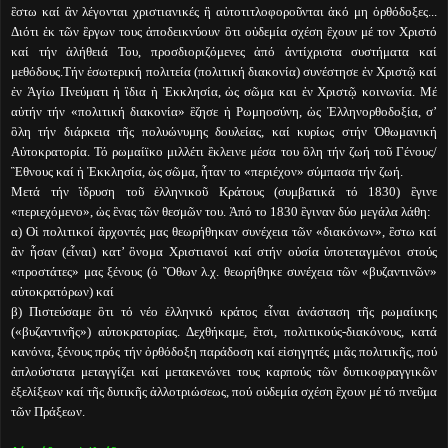
ἒστω καί ἂν λέγονται χριστιανικές ἢ αὐτοτιτλοφοροῦνται ἀκό μη ὀρθόδοξες...
Διότι ἐκ τῶν ἒργων τους ἀποδεικνύουν ὃτι οὐδεμία σχέση ἒχουν μέ τον Χριστό
καί τήν ἀλήθειά Του, προσδιοριζόμενες ἀπό ἀντίχριστα συστήματα καί
μεθόδους.Τήν ἐσωτερική πολιτεία (πολιτική διακονία) συνέστησε ἐν Χριστῷ καί
ἐν Ἁγίω Πνεύματι ἡ ἲδια ἡ Ἐκκλησία, ὡς σῶμα και ἐν Χριστῷ κοινωνία. Μέ
αὐτήν τήν «πολιτική διακονία» ἒζησε ἡ Ρωμηοσύνη, ὡς Ἑλληνορθοδοξία, σ’
ὃλη τήν διάρκεια τῆς πολυώνυμης δουλείας, καί κυρίως στήν Ὀθωμανική
Αὐτοκρατορία. Τό ρωμαίϊκο μιλλέτι ἒκλεινε μέσα του ὃλη τήν ζωή τοῦ Γένους/
Ἒθνους καί ἡ Ἐκκλησία, ὡς σῶμα, ἦταν το «περιέχον» σύμπασα τήν ζωή.
Μετά τήν ἳδρυση τοῦ ἑλληνικοῦ Κράτους (συμβατικά τό 1830) ἒγινε
«περιεχόμενο», ὡς ἓνας τῶν θεσμῶν του. Ἀπό το 1830 ἒγιναν δύο μεγάλα λάθη:
α) Οἱ πολιτικοί ἂρχοντές μας θεωρήθηκαν συνέχεια τῶν «διακόνων», ἒστω καί
ἂν ἦσαν (εἶναι) κατ’ ὂνομα Χριστιανοί καί στήν οὐσία ὑποτεταγμένοι στούς
«προστάτες» μας ξένους (ὁ Ὂθων λ.χ. θεωρήθηκε συνέχεια τῶν «βυζαντινῶν»
αὐτοκρατόρων) καί
β) Πιστεύσαμε ὃτι τό νέο ἑλληνικό κράτος εἶναι ἀνάσταση τῆς ρωμαίικης
(«βυζαντινῆς») αὐτοκρατορίας. Δεχθήκαμε, ἒτσι, πολιτικούς-διακόνους, κατά
κανόνα, ξένους πρός τήν ὀρθόδοξη παράδοση καί εἰσηγητές μιᾶς πολιτικῆς, πού
ἁπλούστατα μεταγγίζει καί μετακενώνει τους καρπούς τῶν δυτικοφραγγικῶν
ἐξελίξεων καί τῆς δυτικῆς ἀλλοτριώσεως, πού οὐδεμία σχέση ἒχουν μέ τό πνεῦμα
τῶν Πράξεων.