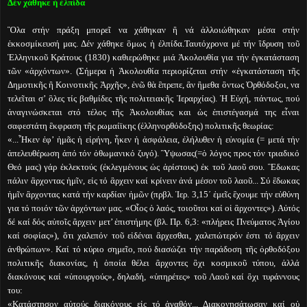
Δέν χάθηκε ἡ ἐλπίδα
Ὃλα στήν πράξη μπορεῖ να χάθηκαν ἢ νά ἀλλοιώθηκαν μέσα στήν
ἐκκοσμίκευσή μας. Δέν χάθηκε ὃμως ἡ ἐλπίδα.Ταυτόχρονα μέ τήν ἳδρυση τοῦ
Ἑλληνικοῦ Κράτους (1830) καθιερώθηκε μιά Ἀκολουθία για τήν ἐγκατάσταση
τῶν «ἀρχόντων». (Σήμερα ἡ Ἀκολουθία περιορίζεται στήν «ἐγκατάσταση τῆς
Δημοτικῆς ἢ Κοινοτικῆς Ἀρχῆς», ἐνῶ θὰ ἒπρεπε, ἂν ἢμεθα ὂντως Ὀρθόδοξοι, να
τελεῖται σ’ ὃλες τίς βαθμίδες τῆς πολιτειακῆς Ἱεραρχίας). Ἡ Εὐχή, πάντως, πού
ἀναγινώσκεται στό τέλος τῆς Ἀκολουθίας και ὡς ἐπιστέγασμά της εἶναι
σαφεστάτη ἒκφραση τῆς ρωμαίϊκης (ἑλληνορθόδοξης) πολιτικῆς θεωρίας:
«...Ἧκεν ἐφ’ ἡμᾶς ἡ εἰρήνη, ἧκεν ἡ ἀσφάλεια, ἐλήλυθεν ἡ εὐνομία (= μετά τήν
ἀπελευθέρωση ἀπό τόν ὀθωμανικό ζυγό). Ὓψωσας(=ὁ λόγος προς τόν τριαδικό
Θεό μας) γάρ ἐκλεκτούς (ἐκλεγμένους ὡς ἀρίστους) ἐκ τοῦ λαοῦ σου. Ἒδωκας
πάλιν ἂρχοντας ἡμῖν, εἰς τό ἂρχειν καί κρίνειν ἀνά μέσον τοῦ λαοῦ... Σύ ἒδωκας
ἡμῖν ἂρχοντας κατά τήν καρδίαν ἡμῶν (πρβλ. Ἱερ. 3,15΄ ἐμεῖς ἒχουμε τήν εὐθύνη
για τό ποιόν τῶν ἀρχόντων μας. «Οἷος ὁ λαός, τοιοῦτοι καί οἱ ἂρχοντες»). Αὐτός
δέ καί δός αὐτοῖς ἂρχειν μετ’ ἐπιστήμης (βλ. Πρ. 6,3: «πλήρεις Πνεύματος Ἁγίου
καί σοφίας»), ὅτι χαλεπόν τοῦ εἰδέναι ἂρχεσθαι, χαλεπώτερόν ἐστι τό ἂρχειν
ἀνθρώπων». Καί τό κύριο σημεῖο, πού διασώζει τήν παράδοση τῆς ὀρθοδόξου
πολιτικῆς διακονίας, ἡ ὁποία θέλει ἂρχοντες ὂχι κοσμικοῦ τύπου, ἀλλά
διακόνους καί «ὑπουργούς», δηλαδή, «ὑπηρέτες» τοῦ Λαοῦ καί ὂχι τυράννους
του:
«Κατάστησον αὐτούς διακόνους εἰς τό ἀγαθόν... Διακονησάτωσαν καί οὐ