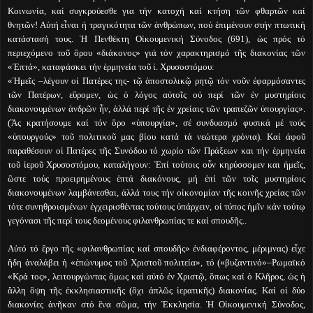
Κοινωνία, καί συγκρούεσθε για τήν κατοχή καί κτήση τῶν φθαρτῶν καί
θνητῶν! Αὐτή εἶναι ἡ τραγικότητα τῶν ἀνθρώπων, πού ἐπιμένουν στήν πτωτική
κατάστασή τους. Ἡ Πενθέκτη Οἰκουμενική Σύνοδος (691), ὡς πρός τό
περιεχόμενο τοῦ ὃρου «διάκονος» γιά τόν χαρακτηρισμό τῆς διακονίας τῶν
«Ἑπτά», καταφάσκει τήν ἑρμηνεία τοῦ ἱ. Χρυσοστόμου:
«Ἡμεῖς –λέγουν οἱ Πατέρες της- τῷ ἀποστολικῷ ρητῷ τόν νοῦν ἐφαρμόσαντες
τῶν Πατέρων, εὓρομεν, ὡς ὁ λόγος αὐτοῖς οὐ περί τῶν ἐν μυστηρίοις
διακονουμένων ἀνδρῶν ἦν, ἀλλά περί τῆς ἐν χρείαις τῶν τραπεζῶν ὑπουργίας».
(Ἂς κρατήσουμε καί τόν ὃρο «ὑπουργία», σέ συνδυασμό φυσικά μέ τούς
«ὑπουργούς» τοῦ πολιτικοῦ μας βίου κατά τά νεώτερα χρόνια). Καί ἀφοῦ
παραθέσουν οἱ Πατέρες τῆς Συνόδου τό χωρίο τῶν Πράξεων και τήν ἑρμηνεία
τοῦ ἱεροῦ Χρυσοστόμου, καταλήγουν: Ἐπί τούτοις οὖν κηρύσσομεν και ἡμεῖς,
ὣστε τούς προειρημένους ἑπτά διακόνους, μή ἐπί τῶν τοῖς μυστηρίοις
διακονουμένων λαμβάνεσθαι, ἀλλά τους τήν οἰκονομίαν τῆς κοινῆς χρείας τῶν
τότε συνηθροισμένων ἐγχειρισθέντας τούτους ὑπάρχειν, οἱ τύπος ἡμῖν κἀν τούτῳ
γεγόνασι τῆς περί τους δεομένους φιλανθρωπίας τε καί σπουδῆς..
Αὐτό τό ἒργο τῆς «φιλανθρωπίας καί σπουδῆς» ἐνδιαφέροντος, μέριμνας) εἶχε
ἢδη ἀναλάβει ἡ «ἐπώνυμος τοῦ Χριστοῦ πολιτεία», τό («βυζαντινό»–Ρωμαϊκό
«Κρά τος», λειτουργώντας ὃμως καί αὐτό ἐν Χριστῷ, ὃπως καί ὁ Κλῆρος, ὡς ἡ
ἂλλη ὂψη τῆς ἐκκλησιαστικῆς (ὂχι ἁπλῶς ἱερατικῆς) διακονίας. Καί οἱ δύο
διακονίες ἀνῆκαν στό ἓνα σῶμα, τήν Ἐκκλησία. Ἡ Οἰκουμενική Σύνοδος,