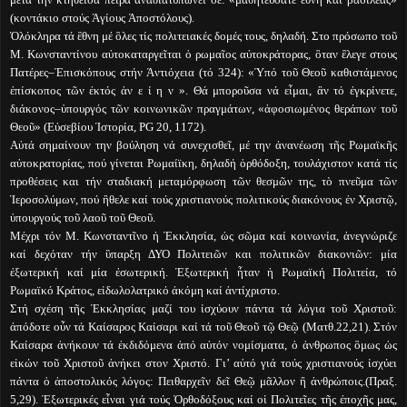
(κοντάκιο στούς Ἁγίους Ἀποστόλους).
Ὁλόκληρα τά ἒθνη μέ ὃλες τίς πολιτειακές δομές τους, δηλαδή. Στο πρόσωπο τοῦ
Μ. Κωνσταντίνου αὐτοκαταργεῖται ὁ ρωμαῖος αὐτοκράτορας, ὃταν ἒλεγε στους
Πατέρες–Ἐπισκόπους στήν Ἀντιόχεια (τό 324): «Ὑπό τοῦ Θεοῦ καθιστάμενος
ἐπίσκοπος τῶν ἐκτός ἀν ε ί η ν ». Θά μποροῦσα νά εἶμαι, ἂν τό ἐγκρίνετε,
διάκονος–ὑπουργός τῶν κοινωνικῶν πραγμάτων, «ἀφοσιωμένος θεράπων τοῦ
Θεοῦ» (Εὐσεβίου Ἱστορία, PG 20, 1172).
Αὐτά σημαίνουν την βούληση νά συνεχισθεῖ, μέ την ἀνανέωση τῆς Ρωμαϊκῆς
αὐτοκρατορίας, πού γίνεται Ρωμαίϊκη, δηλαδή ὀρθόδοξη, τουλάχιστον κατά τίς
προθέσεις και τήν σταδιακή μεταμόρφωση τῶν θεσμῶν της, τὸ πνεῦμα τῶν
Ἱεροσολύμων, πού ἢθελε καί τούς χριστιανούς πολιτικούς διακόνους ἐν Χριστῷ,
ὑπουργούς τοῦ λαοῦ τοῦ Θεοῦ.
Μέχρι τόν Μ. Κωνσταντῖνο ἡ Ἐκκλησία, ὡς σῶμα καί κοινωνία, ἀνεγνώριζε
καί δεχόταν τήν ὓπαρξη ΔΥΟ Πολιτειῶν και πολιτικῶν διακονιῶν: μία
ἐξωτερική καί μία ἐσωτερική. Ἐξωτερική ἦταν ἡ Ρωμαϊκή Πολιτεία, τό
Ρωμαϊκό Κράτος, εἰδωλολατρικό ἀκόμη καί ἀντίχριστο.
Στή σχέση τῆς Ἐκκλησίας μαζί του ἰσχύουν πάντα τά λόγια τοῦ Χριστοῦ:
ἀπόδοτε οὖν τά Καίσαρος Καίσαρι καί τά τοῦ Θεοῦ τῷ Θεῷ (Ματθ.22,21). Στόν
Καίσαρα ἀνήκουν τά ἐκδιδόμενα ἀπό αὐτόν νομίσματα, ὁ ἀνθρωπος ὃμως ὡς
εἰκών τοῦ Χριστοῦ ἀνήκει στον Χριστό. Γι’ αὐτό γιά τούς χριστιανούς ἰσχύει
πάντα ὁ ἀποστολικός λόγος: Πειθαρχεῖν δεῖ Θεῷ μᾶλλον ἢ ἀνθρώποις.(Πραξ.
5,29). Ἐξωτερικές εἶναι γιά τούς Ὀρθοδόξους καί οἱ Πολιτεῖες τῆς ἐποχῆς μας,