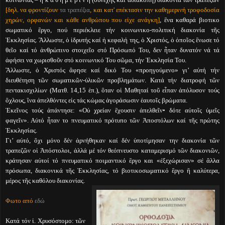
[δηλ. να φροντίζουν
τα τραπέζια
, και κατ' επέκτασιν την καθημερινή τροφοδοσία
χηρών, ορφανών και κάθε ανθρώπου που είχε ανάγκη]
, ἓνα καθαρά βιοτικο
σωματικό ἒργο, πού περιέκλειε τήν κοινωνικο-πολιτική διακονία τῆς
Ἐκκλησίας. Ἂλλωστε, ὁ ἱδρυτής καί ἡ κεφαλή της, ὁ Χριστός, ὁ ὁποῖος ἓνωσε τό
θεῖο καί τό ἀνθρώπινο στοιχεῖο στό Πρόσωπό Του, δεν ἦταν δυνατόν νά τά
ἀφήσει να χωρισθοῦν στό κοινωνικό Του σῶμα, τήν Ἐκκλησία Του.
Ἂλλωστε, ὁ Χριστός ἂφησε καί δικό Του «προηγούμενο» γι’ αὐτή τήν
διευθέτηση τῶν σωματικῶν-ὑλικῶν προβλημάτων. Κατά τήν διατροφή τῶν
πεντακισχιλίων (Ματθ. 14,15 ἑπ.), ὃταν οἱ Μαθηταί τοῦ εἶπαν ἀπόλυσον τούς
ὂχλους, ἳνα ἀπελθόντες εἰς τάς κώμας ἀγοράσωσιν ἑαυτοῖς βρώματα.
Ἐκεῖνος τούς ἀπάντησε: «Οὐ χρείαν ἒχουσιν ἀπελθεῖν• δότε αὐτοῖς ὑμεῖς
φαγεῖν». Αὐτό ἦταν το πνευματικό πρότυπο τῶν Ἀποστόλων καί τῆς πρώτης
Ἐκκλησίας.
Γι’ αὐτό, ὂχι μόνο δέν ἀρνήθηκαν καί δέν ὑποτίμησαν την διακονία τῶν
τραπεζῶν οἱ Ἀπόστολοι, ἀλλά μέ τόν θεόπνευστο καταμερισμό τῶν διακονιῶν,
κράτησαν αὐτοί τό πνευματικό ποιμαντικό ἒργο και «ἐξεχώρισαν» σέ ἂλλα
πρόσωπα, διακονικά τῆς Ἐκκλησίας, τό βιοτικοσωματικό ἒργο ἢ καλύτερα,
μέρος τῆς καθόλου διακονίας.
Φωτο από
εδώ
Κατά τόν ἱ. Χρυσόστομο: τῶν