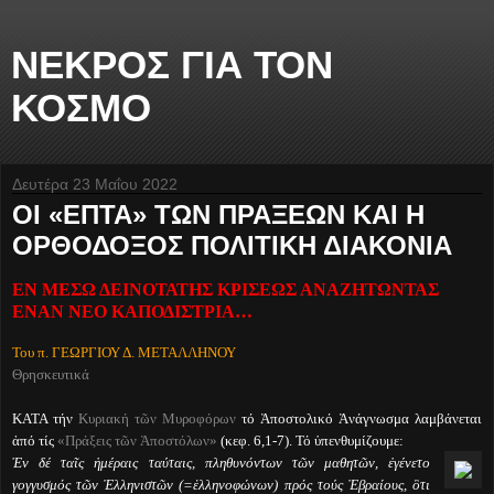
ΝΕΚΡΟΣ ΓΙΑ ΤΟΝ
ΚΟΣΜΟ
Δευτέρα 23 Μαΐου 2022
ΟΙ «ΕΠΤΑ» ΤΩΝ ΠΡΑΞΕΩΝ ΚΑΙ Η
ΟΡΘΟΔΟΞΟΣ ΠΟΛΙΤΙΚΗ ΔΙΑΚΟΝΙΑ
ΕΝ ΜΕΣΩ ΔΕΙΝΟΤΑΤΗΣ ΚΡΙΣΕΩΣ ΑΝΑΖΗΤΩΝΤΑΣ
ΕΝΑΝ ΝΕΟ ΚΑΠΟΔΙΣΤΡΙΑ…
Του π. ΓΕΩΡΓΙΟΥ Δ. ΜΕΤΑΛΛΗΝΟΥ
Θρησκευτικά
ΚΑΤΑ τήν
Κυριακή τῶν Μυροφόρων
τό Ἀποστολικό Ἀνάγνωσμα λαμβάνεται
ἀπό τίς
«Πράξεις τῶν Ἀποστόλων»
(κεφ. 6,1-7). Τό ὑπενθυμίζουμε:
Ἐν δέ ταῖς ἡμέραις ταύταις, πληθυνόντων τῶν μαθητῶν, ἐγένετο
γογγυσμός τῶν Ἑλληνιστῶν (=ἑλληνοφώνων) πρός τούς Ἑβραίους, ὃτι