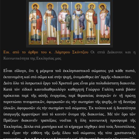
Εικ. από το άρθρο του κ. Λάμπρου Σκόντζου
Οι επτά Διάκονοι και η
Κοινωνικότητα της Εκκλησίας μας
Εἷναι εὒλογο, ὃτι ἡ μέριμνα τοῦ ἐκκλησιαστικοῦ σώματος γιά κάθε πιστό,
ἐκτεινομένη καί στό σῶμα καί στήν ψυχή, ὀνομάσθηκε ἀπ’ ἀρχῆς «διακονία».
Διότι ὃλο τό λυτρωτικό ἒργο τοῦ Χριστοῦ μας εἶναι μία πολυδιάστατη διακονία.
Κατά τόν εἰδικό καινοδιαθηκολόγο καθηγητή Γεώργιο Γαλίτη κατά βάσιν
πρόκειται περί τῆς αὐτῆς ἐνεργείας, περί θεραπείας ἀναγκῶν ἐν τῇ πρώτῃ
περιπτώσει πνευματικῶν, ἀφορωσῶν εἰς τήν σωτηρίαν τῆς ψυχῆς, ἐν τῇ δευτέρᾳ
ὑλικῶν, ἀφορωσῶν εἰς τήν σωτηρίαν τοῦ σώματος. Ἐκ τούτου καί ἡ δυνατότητα
ὑπαγωγῆς ἀμφοτέρων ὑπό τό κοινόν ὂνομα τῆς διακονίας.. Μέ τόν ὃρο τῶν
Πράξεων διακονεῖν τραπέζαις νοεῖται ἡ ὃλη κοινωνική προσφορά τῆς
Ἐκκλησίας. Δίπλα στά μυστήρια καί τό κήρυγμα τάχθηκε ἀπό τούς Ἀποστόλους,
πού εἶχαν τήν εὐθύνη τῆς ζωῆς ὃλου τοῦ σώματος τῆς τότε χριστιανικῆς
κοινωνίας – ἡ κ α θ η μ ε ρ ι ν ή (συνεχής καί ἀδιάκοπη) διακονία τῶν τραπεζῶν