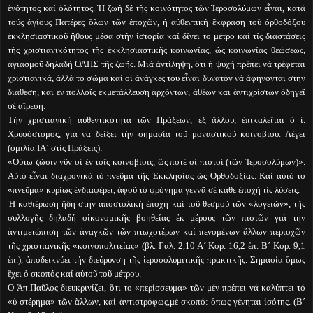
ἑνότητος καί ὁλότητος. Ἡ ζωή δέ τῆς κοινότητος τῶν Ἱεροσολύμων εἶναι, κατά
τούς ἁγίους Πατέρες ὃλων τῶν ἐποχῶν, ἡ αὐθεντική ἒκφραση τοῦ ὀρθοδόξου
ἐκκλησιαστικοῦ ἢθους μέσα στήν ἱστορία καί δίνει το μέτρο καί τίς διαστάσεις
τῆς χριστιανικότητος τῆς ἐκκλησιαστικῆς κοινωνίας, ὡς κοινωνίας θεώσεως,
ἁγιασμοῦ δηλαδή ΟΛΗΣ τῆς ζωῆς. Μιά ἀντίληψη, ὃτι ἡ ψυχή πρέπει νά τρέφεται
χριστιανικά, ἀλλά το σῶμα καί οἱ ἀνάγκες του εἶναι δυνατόν νά ἀφήνονται στην
διάθεση, καί ἐν πολλοῖς ἐκμετάλλευση ἀρχόντων, ἀθέων και ἀντιχρίστων ὁδηγεῖ
σέ αἳρεση.
Τήν χριστιανική αὐθεντικότητα τῶν Πράξεων, ἐξ ἂλλου, ἐπικαλεῖται ὁ ἱ.
Χρυσόστομος, γιά να δείξει τήν σημασία τοῦ μοναστικοῦ κοινοβίου. Λέγει
(ὁμιλία ΙΑ΄ στίς Πράξεις):
«Οὓτω ζῶσιν νῦν οἱ ἐν τοῖς κοινοβίοις, ὣς ποτέ οἱ πιστοί (τῶν Ἱεροσολύμων)».
Αὐτό εἶναι διαχρονικά τό πνεῦμα τῆς Ἐκκλησίας ὡς Ὀρθοδοξίας. Καί αὐτό το
«πνεῦμα» κυρίως ἐνδιαφέρει, ἀφοῦ τό φρόνημα γεννᾶ σέ κάθε ἐποχή τίς λύσεις.
Ἡ καθιέρωση ἢδη στήν ἀποστολική ἐποχή καί τοῦ θεσμοῦ τῶν «λογειῶν», τῆς
συλλογῆς δηλαδή οἰκονομικῆς βοηθείας ἐκ μέρους τῶν πιστῶν γιά την
ἀντιμετώπιση τῶν ἀναγκῶν τῶν πτωχοτέρων καί πενομένων ἄλλων περιοχῶν
τῆς χριστιανικῆς «κοινοπολιτείας» (βλ. Γαλ. 2,10 Α´ Κορ. 16,2 ἑπ. Β´ Κορ. 9,1
ἑπ.), ἀποδεικνύει τήν διεύρυνση τῆς ἱεροσολυμιτικῆς πρακτικῆς. Σημασία ὃμως
ἒχει ὁ σκοπός καί αὐτοῦ τοῦ μέτρου.
Ο Ἀπ.Παῦλος διευκρινίζει, ὃτι το «περίσσευμα» τῶν μέν πρέπει νά καλύπτει τό
«ὑ στέρημα» τῶν ἄλλων, καί ἀντιστρόφως,μέ σκοπό: ὃπως γένηται ἰσότης. (Β´