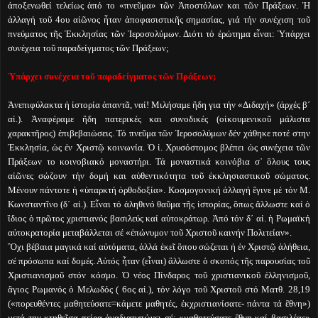
ἀποξενωθεί τελείως ἀπό το «πνεῦμα» τῶν Ἀποστόλων και τῶν Πράξεων. Ἡ
ἀλλαγή τοῦ 4ου αἰῶνος ἦταν ἀποφασιστικῆς σημασίας, γιά τήν συνέχιση τοῦ
πνεύματος τῆς Ἐκκλησίας τῶν Ἱεροσολύμων. Διότι τό ἐρώτημα εἶναι: Ὑπάρχει
συνέχεια τοῦ παραδείγματος τῶν Πράξεων;
Ὑπάρχει συνέχεια τοῦ παραδείγματος τῶν Πράξεων;
Ἀνεπιφύλακτα ἡ ἱστορία ἀπαντᾶ, ναί! Μιλήσαμε ἢδη για τήν «Διδαχή» (ἀρχές β´
αἰ.). Ἀναφέραμε ἢδη πατερικές και συνοδικές (οἰκουμενικοῦ μάλιστα
χαρακτῆρος) ἐπιβεβαιώσεις. Τό πνεῦμα τῶν Ἱεροσολύμων δέν χάθηκε ποτέ στην
Ἐκκλησία, ὡς ἐν Χριστῷ κοινωνία. Ὁ ἱ. Χρυσόστομος βλέπει ὡς συνέχεια τῶν
Πράξεων το κοινοβιακό μοναστήρι. Τά μοναστικά κοινόβια σ᾽ ὃλους τους
αἰῶνες σώζουν τήν δομή και αὐθεντικότητα τοῦ ἐκκλησιαστικοῦ σώματος.
Μένουν πάντοτε ἡ «ὑπαρκτή ὀρθοδοξία». Κοσμογονική ἀλλαγή ἒγινε μέ τόν Μ.
Κωνσταντῖνο (δ΄ αἰ.). Εἶναι τό ἀληθινό θαῦμα τῆς ἱστορίας, ὃπως ἂλλωστε καί ὁ
ἲδιος ὁ πρῶτος χριστιανός βασιλεύς καί αὐτοκράτωρ. Ἀπό τόν δ΄ αἰ. ἡ Ρωμαϊκή
αὐτοκρατορία μεταβάλλεται σέ «ἐπώνυμον τοῦ Χριστοῦ καινήν Πολιτείαν».
Ὂχι βέβαια μαγικά καί αὐτόματα, ἀλλά ἐκεῖ ὃπου σώζεται ἡ ἐν Χριστῷ ἀλήθεια,
σέ πρόσωπα καί δομές. Αὐτός ἦταν (εἶναι) ἂλλωστε ὁ σκοπός τῆς παρουσίας τοῦ
Χριστιανισμοῦ στόν κόσμο. Ὁ νέος Πίνδαρος τοῦ χριστιανικοῦ ἑλληνισμοῦ,
ἃγιος Ρωμανός ὁ Μελωδός ( 6ος αἰ.), τόν λόγο τοῦ Χριστοῦ στό Ματθ. 28,19
(«πορευθέντες μαθητεύσατε=κάμετε μαθητές, ἐκχριστιανίσατε- πάντα τά ἒθνη»)
μετά την κτηθεῖσα πείρα ἀναδιατυπώνει σέ: «μαθητεύσατε ἒθνη καί βασιλέας»