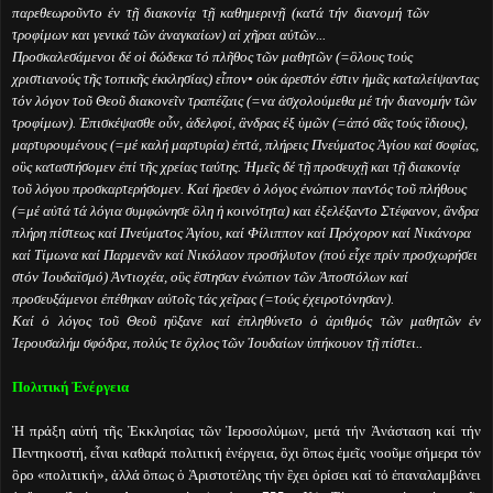
παρεθεωροῦντο ἐν τῇ διακονίᾳ τῇ καθημερινῇ (κατά τήν διανομή τῶν
τροφίμων και γενικά τῶν ἀναγκαίων) αἱ χῆραι αὐτῶν...
Προσκαλεσάμενοι δέ οἱ δώδεκα τό πλῆθος τῶν μαθητῶν (=ὃλους τούς
χριστιανούς τῆς τοπικῆς ἐκκλησίας) εἶπον• οὐκ ἀρεστόν ἐστιν ἡμᾶς καταλείψαντας
τόν λόγον τοῦ Θεοῦ διακονεῖν τραπέζαις (=να ἀσχολούμεθα μέ τήν διανομήν τῶν
τροφίμων). Ἐπισκέψασθε οὖν, ἀδελφοί, ἂνδρας ἐξ ὑμῶν (=ἀπό σᾶς τούς ἲδιους),
μαρτυρουμένους (=μέ καλή μαρτυρία) ἑπτά, πλήρεις Πνεύματος Ἁγίου καί σοφίας,
οὓς καταστήσομεν ἐπί τῆς χρείας ταύτης. Ἡμεῖς δέ τῇ προσευχῇ και τῇ διακονίᾳ
τοῦ λόγου προσκαρτερήσομεν. Καί ἢρεσεν ὁ λόγος ἐνώπιον παντός τοῦ πλήθους
(=μέ αὐτά τά λόγια συμφώνησε ὃλη ἡ κοινότητα) και ἐξελέξαντο Στέφανον, ἂνδρα
πλήρη πίστεως καί Πνεύματος Ἁγίου, καί Φίλιππον καί Πρόχορον καί Νικάνορα
καί Τίμωνα καί Παρμενᾶν καί Νικόλαον προσήλυτον (πού εἶχε πρίν προσχωρήσει
στόν Ἰουδαϊσμό) Ἀντιοχέα, οὓς ἒστησαν ἐνώπιον τῶν Ἀποστόλων καί
προσευξάμενοι ἐπέθηκαν αὐτοῖς τάς χεῖρας (=τούς ἐχειροτόνησαν).
Καί ὁ λόγος τοῦ Θεοῦ ηὒξανε καί ἐπληθύνετο ὁ ἀριθμός τῶν μαθητῶν ἐν
Ἱερουσαλήμ σφόδρα, πολύς τε ὂχλος τῶν Ἰουδαίων ὑπήκουον τῇ πίστει..
Πολιτική Ἐνέργεια
Ἡ πράξη αὐτή τῆς Ἐκκλησίας τῶν Ἱεροσολύμων, μετά τήν Ἀνάσταση καί τήν
Πεντηκοστή, εἶναι καθαρά πολιτική ἐνέργεια, ὂχι ὃπως ἐμεῖς νοοῦμε σήμερα τόν
ὃρο «πολιτική», ἀλλά ὃπως ὁ Ἀριστοτέλης τήν ἒχει ὁρίσει καί τό ἐπαναλαμβάνει