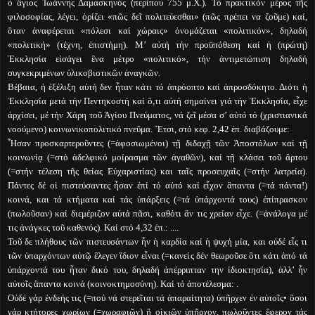
ὁ ἃγιος Ἰωάννης Δαμασκηνός (περίπου 755 μ.Χ.). Τό πρακτικόν μέρος τῆς
φιλοσοφίας, λέγει, ὁρίζει «πῶς δεῖ πολιτεύεσθαι» (πῶς πρέπει να ζοῦμε) καί,
ὃταν ἀναφέρεται «πόλεσι καί χώραις» ὀνομάζεται «πολιτικόν», δηλαδή
«πολιτική» (τέχνη, ἐπιστήμη). Μ’ αὐτή τήν προϋπόθεση καί ἡ (πρώτη)
Ἐκκλησία εἰσάγει ἓνα μέτρο «πολιτικό», τήν ἀντιμετώπιση δηλαδή
συγκεκριμένων ὑλικοβιοτικῶν ἀναγκῶν.
Βέβαια, ἡ ἐξέλιξη αὐτή δεν ἦταν κάτι τό ἀπρόοπτο καί ἀπροσδόκητο. Διότι ἡ
Ἐκκλησία μετά τήν Πεντηκοστή καί ὃ,τι αὐτή σημαίνει γιά τήν Ἐκκλησία, εἶχε
ἀρχίσει, μέ τήν Χάρη τοῦ Ἁγίου Πνεύματος, νά ζεῖ μέσα σ’ αὐτό τό (χριστιανικά
νοούμενο) κοινωνικοπολιτικό πνεῦμα. Ἒτσι, στό κεφ. 2,42 ἑπ. διαβάζουμε:
Ἦσαν προσκαρτεροῦντες (=ἀφοσιωμένοι) τῇ διδαχῇ τῶν Ἀποστόλων καί τῇ
κοινωνίᾳ (=στό ἀδελφικό μοίρασμα τῶν ἀγαθῶν), καί τῇ κλάσει τοῦ ἂρτου
(=στήν τέλεση τῆς θείας Εὐχαριστίας) και ταῖς προσευχαῖς (=στήν λατρεία).
Πάντες δέ οἱ πιστεύσαντες ἦσαν ἐπί τό αὐτό καί εἶχον ἃπαντα (=τά πάντα!)
κοινά, και τά κτήματα καί τάς ὑπάρξεις (=τά ὑπάρχοντά τους) ἐπίπρασκον
(πωλοῦσαν) καί διεμέριζον αὐτά πᾶσι, καθότι ἂν τις χρείαν εἶχε. (=ἀνάλογα μέ
τις ἀνάγκες τοῦ καθενός). Καί στό 4,32 ἑπ.: ....
Τοῦ δε πλήθους τῶν πιστευσάντων ἦν ἡ καρδία καί ἡ ψυχή μία, και οὐδέ εἷς τι
τῶν ὑπαρχόντων αὐτῷ ἒλεγεν ἲδιον εἶναι (=κανείς δέν θεωροῦσε ὃτι κάτι ἀπό τά
ὑπάρχοντά του ἦταν δικό του, δηλαδή ἀπέρριπταν την ἰδιοκτησία), ἀλλ’ ἦν
αὐτοῖς ἃπαντα κοινά (κοινοκτημοσύνη). Καί τό ἀποτέλεσμα: .
Οὐδέ γάρ ἐνδεής τις (=πού νά στερεῖται τά ἀπαραίτητα) ὑπῆρχεν ἐν αὐτοῖς• ὃσοι
γάρ κτήτορες χωρίων (=χωραφιῶν) ἢ οἰκιῶν ὑπῆρχον, πωλοῦντες ἒφερον τάς