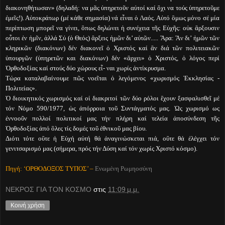
διακονηθήτωσαν» (δηλαδή: να μᾶς ὑπηρετοῦν αὐτοί καί ὂχι να τούς ὑπηρετοῦμε
ἐμεῖς!). Αὐτοκράτωρ (μέ κάθε σημασία) νά εἶναι ὁ Λαός. Αὐτό ὃμως μόνο σέ μία
περίπτωση μπορεῖ να γίνει, ὃπως δηλώνει ἡ συνέχεια τῆς Εὐχῆς: οὐκ ἂρξουσιν
οὗτοι ἐν ἡμῖν, ἀλλά Σύ (ὁ Θεός) ἂρξεις ἡμῶν δι’ αὐτῶν..... Ἂρα: Ἂν δι’ ἡμῶν τῶν
κληρικῶν (διακόνων) δέν διακονεῖ ὁ Χριστός καί ἂν διά τῶν πολιτειακῶν
ὑπουργῶν (ὑπηρετῶν και διακόνων) δέν «ἂρχει» ὁ Χριστός, ὁ λόγος περί
Ὀρθοδοξίας καί στούς δύο χώρους εἶ- ναι χωρίς ἀντίκρυσμα.
Τώρα καταλαβαίνουμε πῶς νοεῖται ὁ λεγόμενος «χωρισμός Ἐκκλησίας -
Πολιτείας».
Ὁ διοικητικός χωρισμός καί οἱ διακριτοί τῶν δύο ρόλοι ἒχουν ξασφαλισθεῖ μέ
τόν Νόμο 590/1977, ὡς ἀπόρροια τοῦ Συντάγματός μας. Ὡς χωρισμό ως
ἐννοοῦν πολλοί πολιτικοί μας τήν πλήρη καί τελεία ἀποσύνδεση τῆς
Ὀρθοδοξίας ἀπό ὃλες τίς δομές τοῦ ἐθνικοῦ μας βίου.
Διότι τότε οὒτε ἡ Εὐχή αὐτή θά ἀναγινώσκεται πιά, οὒτε θά ἐλέγχει τόν
γενιτσαρισμό μας (σήμερα, πρός τήν Δύση καί τόν χωρίς Χριστό κόσμο).
Πηγή: ‘ΟΡΘΟΔΟΞΟΣ ΤΥΠΟΣ’ –
Ενωμένη Ρωμηοσύνη
ΝΕΚΡΟΣ ΓΙΑ ΤΟΝ ΚΟΣΜΟ
στις
11:09 μ.μ.
Κοινή χρήση