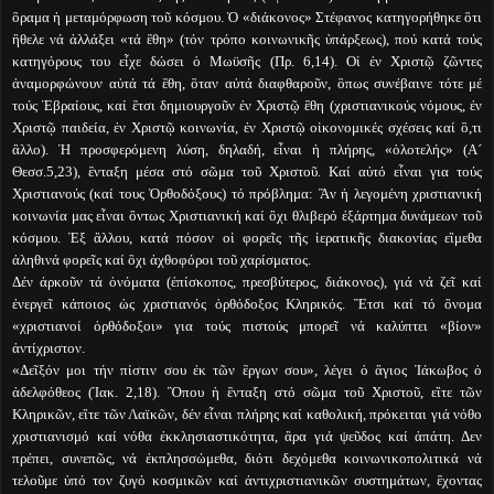
ὃραμα ἡ μεταμόρφωση τοῦ κόσμου. Ὁ «διάκονος» Στέφανος κατηγορήθηκε ὃτι
ἢθελε νά ἀλλάξει «τά ἒθη» (τόν τρόπο κοινωνικῆς ὑπάρξεως), πού κατά τούς
κατηγόρους του εἶχε δώσει ὁ Μωϋσῆς (Πρ. 6,14). Οἱ ἐν Χριστῷ ζῶντες
ἀναμορφώνουν αὐτά τά ἒθη, ὃταν αὐτά διαφθαροῦν, ὃπως συνέβαινε τότε μέ
τούς Ἑβραίους, καί ἒτσι δημιουργοῦν ἐν Χριστῷ ἒθη (χριστιανικούς νόμους, ἐν
Χριστῷ παιδεία, ἐν Χριστῷ κοινωνία, ἐν Χριστῷ οἰκονομικές σχέσεις καί ὃ,τι
ἂλλο). Ἡ προσφερόμενη λύση, δηλαδή, εἶναι ἡ πλήρης, «ὁλοτελής» (Α´
Θεσσ.5,23), ἒνταξη μέσα στό σῶμα τοῦ Χριστοῦ. Καί αὐτό εἶναι για τούς
Χριστιανούς (καί τους Ὀρθοδόξους) τό πρόβλημα: Ἂν ἡ λεγομένη χριστιανική
κοινωνία μας εἶναι ὂντως Χριστιανική καί ὂχι θλιβερό ἐξάρτημα δυνάμεων τοῦ
κόσμου. Ἐξ ἂλλου, κατά πόσον οἱ φορεῖς τῆς ἱερατικῆς διακονίας εἲμεθα
ἀληθινά φορεῖς καί ὂχι ἀχθοφόροι τοῦ χαρίσματος.
Δέν ἀρκοῦν τά ὀνόματα (ἐπίσκοπος, πρεσβύτερος, διάκονος), γιά νά ζεῖ καί
ἐνεργεῖ κάποιος ὡς χριστιανός ὀρθόδοξος Κληρικός. Ἒτσι καί τό ὂνομα
«χριστιανοί ὀρθόδοξοι» για τούς πιστούς μπορεῖ νά καλύπτει «βίον»
ἀντίχριστον.
«Δεῖξόν μοι τήν πίστιν σου ἐκ τῶν ἒργων σου», λέγει ὁ ἃγιος Ἰάκωβος ὁ
ἀδελφόθεος (Ἰακ. 2,18). Ὃπου ἡ ἒνταξη στό σῶμα τοῦ Χριστοῦ, εἲτε τῶν
Κληρικῶν, εἲτε τῶν Λαϊκῶν, δέν εἶναι πλήρης καί καθολική, πρόκειται γιά νόθο
χριστιανισμό καί νόθα ἐκκλησιαστικότητα, ἂρα γιά ψεῦδος καί ἀπάτη. Δεν
πρέπει, συνεπῶς, νά ἐκπλησσώμεθα, διότι δεχόμεθα κοινωνικοπολιτικά νά
τελοῦμε ὑπό τον ζυγό κοσμικῶν καί ἀντιχριστιανικῶν συστημάτων, ἒχοντας