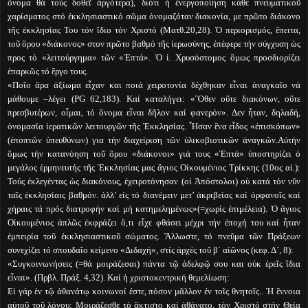
ὂνομα θά τούς δοθεῖ ἀργότερα), διότι ἡ ἐνεργοποίηση κάθε πνευματικοῦ
χαρίσματος στό ἐκκλησιαστικό σῶμα ὀνομαζόταν διακονία, με πρῶτο διάκονο
τῆς ἐκκλησίας Του τόν ἲδιο τόν Χριστό (Ματθ.20,28). Ὁ περιορισμός, ἒπειτα,
τοῦ ὃρου «διάκονος» στον πρῶτο βαθμό τῆς ἱερωσύνης, ἐπέφερε τήν σύγχυση ὡς
προς τό «λειτούργημα» τῶν «Ἑπτά». Ὁ ἱ. Χρυσόστομος ὃμως προσδιορίζει
ἐπαρκῶς τό ἒργο τους.
«Ποῖο ἂρα ἀξίωμα εἶχαν και ποιά χειροτονία δέχθηκαν εἶναι ἀναγκαῖο νά
μάθουμε –λέγει (PG 62,183). Καί καταλήγει: «Ὃθεν οὒτε διακόνων, οὒτε
πρεσβυτέρων, οἶμαι, τό ὂνομα εἶναι δῆλον καί φανερόν». Δεν ἦταν, δηλαδή,
ὀνομασία ἱερατικῶν λειτουργῶν τῆς Ἐκκλησίας. Ἦσαν ἓνα εἶδος «ἐπισκόπων»
(ἐποπτῶν ὑπευθύνων) για τήν διαχείριση τῶν ὑλικοβιοτικῶν ἀναγκῶν.Αὐτήν
ὃμως τήν κατανόηση τοῦ ὃρου «διάκονοι» γιά τους «Ἑπτά» ὑποστηρίζει ὁ
μεγάλος ἑρμηνευτής τῆς Ἐκκλησίας μας ἃγιος Οἰκουμένιος Τρίκκης (10ος αἰ.):
Τούς ἐκλεγέντας ὡς διακόνους, ἐχειροτόνησαν (οἱ Ἀπόστολοι) οὐ κατά τόν νῦν
ταῖς ἐκκλησίαις βαθμόν. ἀλλ’ εἰς τό διανέμειν μετ’ ἀκριβείας καί ὀρφανοῖς καί
χήραις τά πρός διατροφήν καί μή κατημελημένως»(=χωρίς ἐπιμέλεια). Ὁ ἃγιος
Οἰκουμένιος ἁπλῶς ἐκφράζει ὃ,τι εἶχε φθάσει μέχρι τήν ἐποχή του καί ἦταν
ἐμπειρία τοῦ ἐκκλησιαστικοῦ σώματος. Ἂλλωστε, τό πνεῦμα τῶν Πράξεων
συνεχίζει τό σπουδαῖο κείμενο «Διδαχή», στίς ἀρχές τοῦ β΄ αἰῶνος (κεφ. Δ´, 8):
«Συγκοινωνήσεις (=θά μοιράζεσαι) πάντα τῷ ἀδελφῷ σου και οὐκ ἐρεῖς ἲδια
εἶναι». (Πρβλ. Πράξ. 4,32). Καί ἡ χριστοκεντρική θεμελίωση:
Εἰ γάρ ἐν τῷ ἀθανάτῳ κοινωνοί ἐστε, πόσον μᾶλλον ἐν τοῖς θνητοῖς.. Ἡ ἒννοια
αὐτοῦ τοῦ λόγου: Μοιράζεσθε τό ἂκτιστο καί ἀθάνατο, τόν Χριστό στήν Θεία