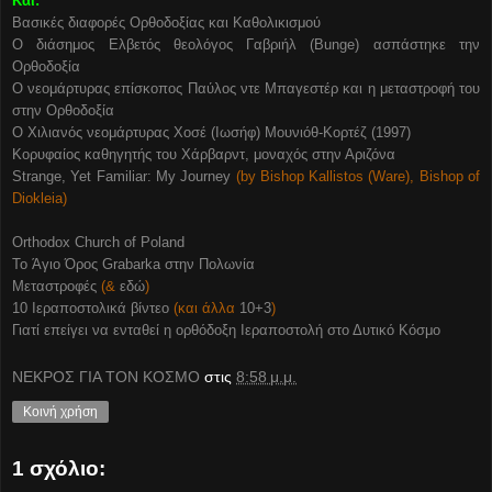
Και:
Βασικές διαφορές Ορθοδοξίας και Καθολικισμού
Ο διάσημος Ελβετός θεολόγος Γαβριήλ (Bunge) ασπάστηκε την
Ορθοδοξία
Ο νεομάρτυρας επίσκοπος Παύλος ντε Μπαγεστέρ και η μεταστροφή του
στην Ορθοδοξία
Ο Χιλιανός νεομάρτυρας Χοσέ (Ιωσήφ) Μουνιόθ-Κορτέζ (1997)
Κορυφαίος καθηγητής του Χάρβαρντ, μοναχός στην Αριζόνα
Strange, Yet Familiar: My Journey
(by Bishop Kallistos (Ware), Bishop of
Diokleia)
Orthodox Church of Poland
To Άγιο Όρος Grabarka στην Πολωνία
Μεταστροφές
(&
εδώ
)
10 Ιεραποστολικά βίντεο
(και άλλα
10+3
)
Γιατί επείγει να ενταθεί η ορθόδοξη Ιεραποστολή στο Δυτικό Κόσμο
ΝΕΚΡΟΣ ΓΙΑ ΤΟΝ ΚΟΣΜΟ
στις
8:58 μ.μ.
Κοινή χρήση
1 σχόλιο: