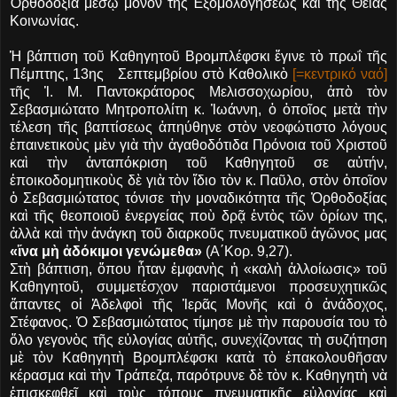
Ὀρθοδοξία μέσῳ μόνον τῆς Ἐξομολογήσεως καὶ τῆς Θείας
Κοινωνίας.
Ἡ βάπτιση τοῦ Καθηγητοῦ Βρομπλέφσκι ἔγινε τὸ πρωΐ τῆς
Πέμπτης, 13ης Σεπτεμβρίου στὸ Καθολικὸ
[=κεντρικό ναό]
τῆς Ἱ. Μ. Παντοκράτορος Μελισσοχωρίου, ἀπὸ τὸν
Σεβασμιώτατο Μητροπολίτη κ. Ἰωάννη, ὁ ὁποῖος μετὰ τὴν
τέλεση τῆς βαπτίσεως ἀπηύθηνε στὸν νεοφώτιστο λόγους
ἐπαινετικοὺς μὲν γιὰ τὴν ἀγαθοδότιδα Πρόνοια τοῦ Χριστοῦ
καὶ τὴν ἀνταπόκριση τοῦ Καθηγητοῦ σε αὐτήν,
ἐποικοδομητικοὺς δὲ γιὰ τὸν ἴδιο τὸν κ. Παῦλο, στὸν ὁποῖον
ὁ Σεβασμιώτατος τόνισε τὴν μοναδικότητα τῆς Ὀρθοδοξίας
καὶ τῆς θεοποιοῦ ἐνεργείας ποὺ δρᾷ ἐντὸς τῶν ὁρίων της,
ἀλλὰ καὶ τὴν ἀνάγκη τοῦ διαρκοῦς πνευματικοῦ ἀγῶνος μας
«ἵνα μὴ ἀδόκιμοι γενώμεθα»
(Α΄Κορ. 9,27).
Στὴ βάπτιση, ὅπου ἦταν ἐμφανὴς ἡ «καλὴ ἀλλοίωσις» τοῦ
Καθηγητοῦ, συμμετέσχον παριστάμενοι προσευχητικῶς
ἅπαντες οἱ Ἀδελφοὶ τῆς Ἱερᾶς Μονῆς καὶ ὁ ἀνάδοχος,
Στέφανος. Ὁ Σεβασμιώτατος τίμησε μὲ τὴν παρουσία του τὸ
ὅλο γεγονὸς τῆς εὐλογίας αὐτῆς, συνεχίζοντας τὴ συζήτηση
μὲ τὸν Καθηγητὴ Βρομπλέφσκι κατὰ τὸ ἐπακολουθῆσαν
κέρασμα καὶ τὴν Τράπεζα, παρότρυνε δὲ τὸν κ. Καθηγητὴ νὰ
ἐπισκεφθεῖ καὶ τοὺς τόπους πνευματικῆς εὐλογίας καὶ