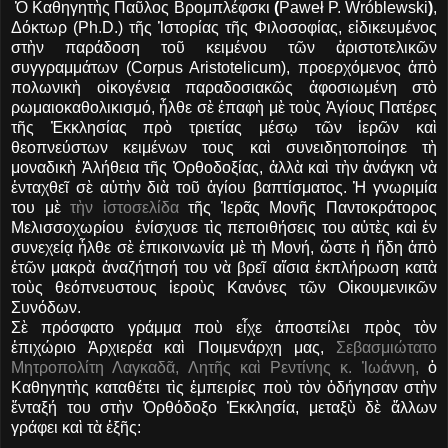
Ὁ Καθηγητὴς Παῦλος Βρομπλέφσκι
(
Paweł P. Wróblewski
)
,
Δόκτωρ (Ph.D.) τῆς Ἱστορίας τῆς Φιλοσοφίας, εἰδικευμένος
στὴν παράδοση τοῦ κειμένου τῶν ἀριστοτελικῶν
συγγραμμάτων (Corpus Aristotelicum), προερχόμενος ἀπὸ
πολωνικὴ οἰκογένεια παραδοσιακῶς ἀφοσιωμένη στὸ
ρωμαιοκαθολικισμό, ἦλθε σὲ ἐπαφὴ μὲ τοὺς Ἁγίους Πατέρες
τῆς Ἐκκλησίας πρὸ τριετίας μέσῳ τῶν ἱερῶν καὶ
θεοπνεύστων κειμένων τους καὶ συνειδητοποίησε τὴ
μοναδικὴ Ἀλήθεια τῆς Ὀρθοδοξίας, ἀλλὰ καὶ τὴν ἀνάγκη νὰ
ἐνταχθεῖ σὲ αὐτὴν διὰ τοῦ ἁγίου βαπτίσματος. Ἡ γνωριμία
του μὲ
τὴν ἱστοσελίδα
τῆς Ἱερᾶς Μονῆς Παντοκράτορος
Μελισσοχωρίου ἐνίσχυσε τὶς πεποιθήσεις του αὐτὲς καὶ ἐν
συνεχείᾳ ἦλθε σὲ ἐπικοινωνία μὲ τὴ Μονή, ὥστε ἡ ἤδη ἀπὸ
ἐτῶν μακρὰ ἀναζήτησή του νὰ βρεῖ αἴσια ἐκπλήρωση κατὰ
τοὺς θεόπνευστους ἱεροὺς Κανόνες τῶν Οἰκουμενικῶν
Συνόδων.
Σὲ πρόσφατο γράμμα ποὺ εἶχε ἀποστείλει πρὸς τὸν
ἐπιχώριο Ἀρχιερέα καὶ Ποιμενάρχη μας,
Σεβασμιώτατο
Μητροπολίτη Λαγκαδᾶ, Λητῆς καὶ Ρεντίνης κ. Ἰωάννη,
ὁ
Καθηγητὴς καταθέτει τὶς ἐμπειρίες ποὺ τὸν ὁδήγησαν στὴν
ἔνταξή του στὴν Ὀρθόδοξο Ἐκκλησία, μεταξὺ δὲ ἄλλων
γράφει καὶ τὰ ἑξῆς: