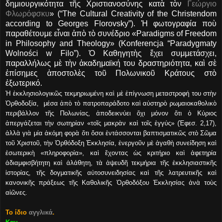
δημιουργικότητα τῆς Χριστιανοσύνης κατὰ τὸν
Γεώργιο
Φλωρόφσκυ
» (“The Cultural Creativity of the Christendom
according to Georges Florovsky”). Ἡ φωτογραφία ποὺ
παραθέτουμε εἶναι ἀπὸ τὸ συνέδριο «Paradigms of Freedom
in Philosophy and Theology» (Κonferencja “Paradygmaty
Wolności w Filo”). Ὁ Καθηγητὴς ἔχει συμμετάσχει,
παραλλήλως μὲ τὴν ἀκαδημαϊκή του δραστηριότητα, καὶ σὲ
ἐπίσημες ἀποστολὲς τοῦ Πολωνικοῦ Κράτους στὸ
ἐξωτερικό.
Ἡ ἐκκλησιολογικῶς τεκμηριωμένη καὶ μὲ ἐπίγνωση μεταστροφή του στὴν
Ὀρθοδοξία, μέσα ἀπὸ τὸ πατροπαράδοτο καὶ αὐστηρὸ ρωμαιοκαθολικὸ
περιβάλλον τῆς Πολωνίας, ἀποδεικνύει ὄχι μόνον ὅτι ὁ Κύριος
ἀπεργάζεται τὴν σωτηρίαν «τοῖς μακρὰν καὶ τοῖς ἐγγύς» (Ἐφεσ. 2,17),
ἀλλὰ γιὰ μία ἀκόμη φορὰ ὅτι ὅσοι ἐντάσσονται βαπτισματικῶς στὸ Σῶμα
τοῦ Χριστοῦ, τὴν Ὀρθόδοξη Ἐκκλησία, ἐνεργοῦν μὲ ἀγαθὴ συνείδηση καὶ
ἐσωτερικὴ «πληροφορία», καὶ ἔχοντας ὡς κριτήριο καὶ ἀφετηρία
ἀδιαμφισβήτητη καὶ ἀλάθητη, τὰ ἀψευδῆ τεκμήρια τῆς ἐκκλησιαστικῆς
ἱστορίας, τῆς δογματικῆς αὐτοσυνειδησίας καὶ τῆς λατρευτικῆς καὶ
κανονικῆς πράξεως τῆς Καθολικῆς Ὀρθοδόξου Ἐκκλησίας ἀνὰ τοὺς
αἰῶνες.
Το ίδιο
αγγλικά
.