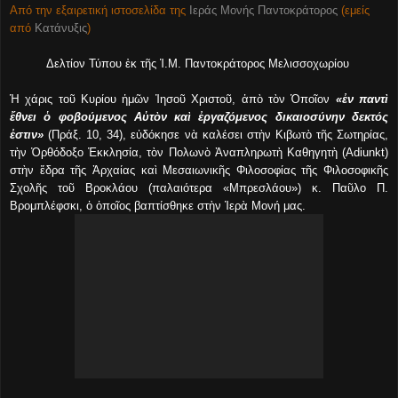
Από την εξαιρετική ιστοσελίδα της
Ιεράς Μονής Παντοκράτορος
(εμείς
από
Κατάνυξις
)
Δελτίον Τύπου ἐκ τῆς Ἱ.Μ. Παντοκράτορος Μελισσοχωρίου
Ἡ χάρις τοῦ Κυρίου ἡμῶν Ἰησοῦ Χριστοῦ, ἀπὸ τὸν Ὁποῖον
«ἐν παντὶ
ἔθνει ὁ φοβούμενος Αὐτὸν καὶ ἐργαζόμενος δικαιοσύνην δεκτός
ἐστιν»
(Πράξ. 10, 34), εὐδόκησε νὰ καλέσει στὴν Κιβωτὸ τῆς Σωτηρίας,
τὴν Ὀρθόδοξο Ἐκκλησία, τὸν Πολωνὸ Ἀναπληρωτὴ Καθηγητὴ (Adiunkt)
στὴν ἕδρα τῆς Ἀρχαίας καὶ Μεσαιωνικῆς Φιλοσοφίας τῆς Φιλοσοφικῆς
Σχολῆς τοῦ Βροκλάου (παλαιότερα «Μπρεσλάου») κ. Παῦλο Π.
Βρομπλέφσκι, ὁ ὁποῖος βαπτίσθηκε στὴν Ἱερὰ Μονή μας.