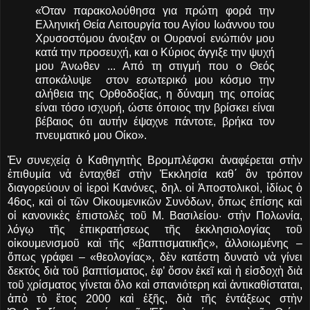
«Όταν παρακολούθησα για πρώτη φορά την
Ελληνική Θεία Λειτουργία του Αγίου Ιωάννου του
Χρυσοστόμου άνοιξαν οι Ουρανοί ενώπιόν μου
κατά την προσευχή, και ο Κύριος άγγιξε την ψυχή
μου Άνωθεν ... Από τη στιγμή που ο Θεός
αποκάλυψε στον εσωτερικό μου κόσμο την
αλήθεια της Ορθοδοξίας, η δύναμη της οποίας
είναι τόσο ισχυρή, ώστε όποιος την βρίσκει είναι
βέβαιος ότι αυτήν έψαχνε πάντοτε, βρήκα τον
πνευματικό μου Οίκο».
Ἐν συνεχείᾳ ὁ Καθηγητὴς Βρομπλέφσκι ἀναφέρεται στὴν
ἐπιθυμία νἀ ἐνταχθεῖ στὴν Ἐκκλησία καθ΄ ὃν τρόπον
διαγορεύουν οἱ ἱεροὶ Κανόνες, δηλ. οἱ Ἀποστολικοὶ, ἰδίως ὁ
46ος, καὶ οἱ τῶν Οἰκουμενικῶν Συνόδων, ὅπως ἐπίσης καὶ
οἱ κανονικὲς ἐπιστολὲς τοῦ Μ. Βασιλείου· στὴν Πολωνία,
λόγῳ τῆς ἐπικρατήσεως τῆς ἐκκλησιολογίας τοῦ
οἰκουμενισμοῦ καὶ τῆς «βαπτισματικῆς», ἀλλοιωμένης
–
ὅπως γράφει – «θεολογίας», δὲν κατέστη δυνατὸ νὰ γίνει
δεκτός διὰ τοῦ βαπτίσματος, ἐφ’ ὅσον ἐκεῖ καὶ ἡ εἰσδοχὴ διὰ
τοῦ χρίσματος γίνεται ὅλο καὶ σπανιότερη καὶ ἀντικαθίσταται,
ἀπὸ τὸ ἔτος 2000 καὶ ἑξῆς, διὰ τῆς ἐντάξεως στὴν