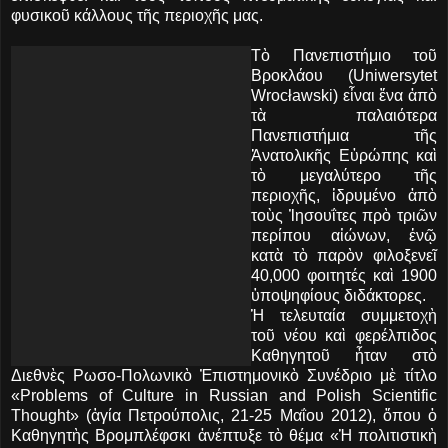
φυσικοῦ κάλλους τῆς περιοχῆς μας.
Τὸ Πανεπιστήμιο τοῦ
Βροκλάου (Uniwersytet
Wrocławski) εἶναι ἕνα ἀπὸ
τὰ παλαιότερα
Πανεπιστήμια τῆς
Ἀνατολικῆς Εὐρώπης καὶ
τὸ μεγαλύτερο τῆς
περιοχῆς, ἱδρυμένο ἀπὸ
τοὺς Ἰησουΐτες πρὸ τριῶν
περίπου αἰώνων, ἐνῷ
κατὰ τὸ παρὸν φιλοξενεῖ
40,000 φοιτητές καὶ 1900
ὑποψηφίους διδάκτορες.
Ἡ τελευταία συμμετοχὴ
τοῦ νέου καὶ φερέλπιδος
Καθηγητοῦ ἦταν στὸ
Διεθνὲς Ρωσο-Πολωνικὸ Ἐπιστημονικὸ Συνέδριο μὲ τίτλο
«Problems of Culture in Russian and Polish Scientific
Thought» (ἁγία Πετρούπολις, 21-25 Μαΐου 2012), ὅπου ὁ
Καθηγητὴς Βρομπλέφσκι ἀνέπτυξε τὸ θέμα «Ἡ πολιτιστικὴ