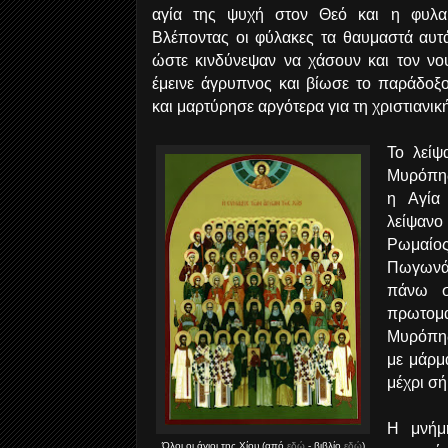
αγία της ψυχή στον Θεό και η φυλα
Βλέποντας οι φύλακες τα θαυμαστά αυτά
ώστε κινδύνεψαν να χάσουν και τον νο
έμεινε άγρυπνος και βίωσε το παράδοξο
και μαρτύρησε αργότερα για τη χριστιανικ
Το λείψ
Μυρόπης
η Αγία 
λείψανο
Ρωμαίο
Πωγωνά
πάνω σ
πρωτομα
Μυρόπης
με μάρμ
μέχρι σ
Η μνήμ
Όλοι οι άγιοι της Χίου (από
εδώ
- βιβλίο
εδώ
)