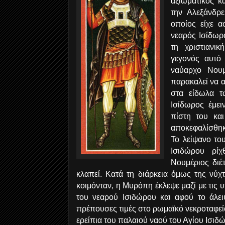
αξιωματικός κ
την Αλεξάνδρ
οποίος είχε α
νεαρός Ισίδωρ
τη χριστιανικ
γεγονός αυτό 
ναύαρχο Νουμ
παρακαλεί να α
στα είδωλα τ
Ισίδωρος έμει
πίστη του κα
αποκεφαλίσθηκε
Το λείψανο το
Ισιδώρου ρί
Νουμέριος διέ
κλαπεί. Κατά τη διάρκεια όμως της νύχ
κοιμόνταν, η Μυρόπη έκλεψε μαζί με τις 
του νεαρού Ισιδώρου και αφού το άλειψ
πρέπουσες τιμές στο ρωμαϊκό νεκροταφεί
ερείπια του παλαιού ναού του Αγίου Ισιδ