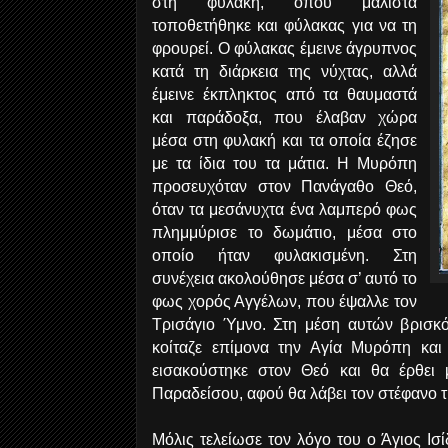
στη φυλακή, όπου μάλιστα
τοποθετήθηκε και φύλακας για να τη
φρουρεί. Ο φύλακας έμεινε άγρυπνος
κατά τη διάρκεια της νύχτας, αλλά
έμεινε έκπληκτος από τα θαυμαστά
και παράδοξα, που έλαβαν χώρα
μέσα στη φυλακή και τα οποία έζησε
με τα ίδια του τα μάτια. Η Μυρόπη
προσευχόταν στον Πανάγαθο Θεό,
όταν τα μεσάνυχτα ένα λαμπερό φως
πλημμύρισε το δωμάτιο, μέσα στο
οποίο ήταν φυλακισμένη. Στη
συνέχεια ακολούθησε μέσα σ’ αυτό το
φως χορός Αγγέλων, που έψαλλε τον
Τρισάγιο Ύμνο. Στη μέση αυτών βρισκό
κοίταζε επίμονα την Αγία Μυρόπη και
εισακούστηκε στον Θεό και θα έρθει 
Παραδείσου, αφού θα λάβει τον στέφανο τ
Μόλις τελείωσε τον λόγο του ο Άγιος Ι