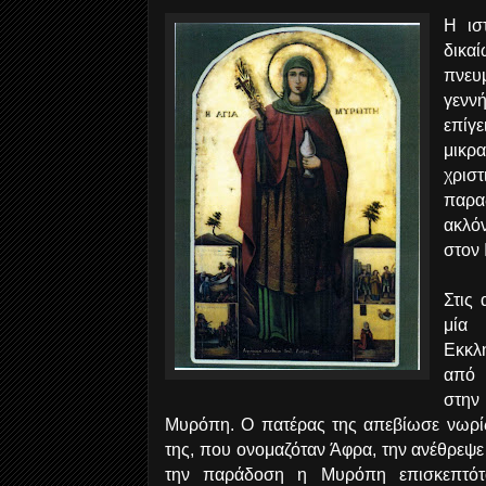
Η ισ
δικ
πνε
γενν
επίγε
μικρα
χρισ
παρα
ακλό
στον 
Στις 
μία 
Εκκλ
από 
στην
Μυρόπη. Ο πατέρας της απεβίωσε νωρίς
της, που ονομαζόταν Άφρα, την ανέθρεψε
την παράδοση η Μυρόπη επισκεπτότ