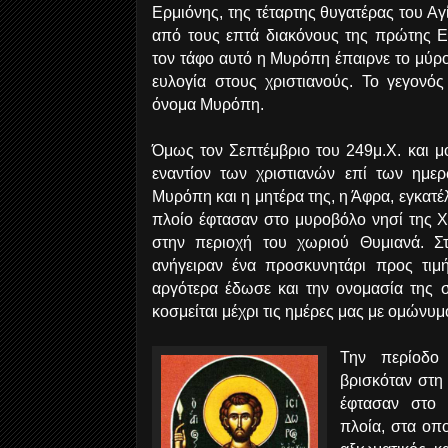
Ερμιόνης, της τέταρτης θυγατέρας του Αγ
από τους επτά διακόνους της πρώτης 
τον τάφο αυτό η Μυρόπη έπαιρνε το μύρο,
ευλογία στους χριστιανούς. Το γεγονός
όνομα Μυρόπη.
Όμως τον Σεπτέμβριο του 249μ.Χ. και μ
εναντίον των χριστιανών επί των ημε
Μυρόπη και η μητέρα της, η Άφρα, εγκατέ
πλοίο έφτασαν στο μυροβόλο νησί της Χ
στην περιοχή του χωριού Θυμιανά. Σ
ανήγειραν ένα προσκυνητάρι προς τιμ
αργότερα έδωσε και την ονομασία της σ
κοσμείται μέχρι τις ημέρες μας με ομώνυμ
Την περίοδο
βρισκόταν στη
έφτασαν στο 
πλοία, στα οπ