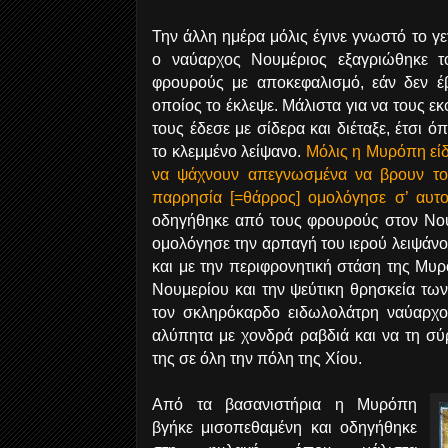
Την άλλη ημέρα μόλις έγινε γνωστό το γ
ο ναύαρχος Νουμέριος εξαγριώθηκε τ
φρουρούς με αποκεφαλισμό, εάν δεν έβ
οποίος το έκλεψε. Μάλιστα για να τους εκ
τους έδεσε με σίδερα και διέταξε, έτσι 
το κλεμμένο λείψανο.
Μόλις η Μυρόπη εί
να ψάχνουν απεγνωσμένα να βρουν το 
παρρησία [=θάρρος] ομολόγησε σ’ αυτ
οδηγήθηκε από τους φρουρούς στον Νο
ομολόγησε την αρπαγή του ιερού λειψάνο
και με την περιφρονητική στάση της Μυ
Νουμερίου και την ψεύτικη θρησκεία τω
τον σκληρόκαρδο ειδωλολάτρη ναύαρχο
αλύπητα με χονδρά ραβδιά και να τη σύρ
της σε όλη την πόλη της Χίου.
Από τα βασανιστήρια η Μυρόπη
βγήκε μισοπεθαμένη και οδηγήθηκε