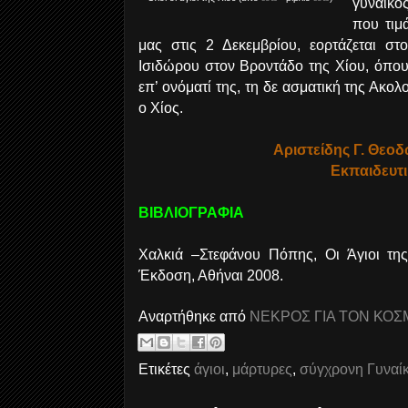
γυναικό
που τιμ
μας στις 2 Δεκεμβρίου, εορτάζεται στ
Ισιδώρου στον Βροντάδο της Χίου, όπου 
επ’ ονόματί της, τη δε ασματική της Ακο
ο Χίος.
Αριστείδης Γ. Θε
Εκπαιδευτ
ΒΙΒΛΙΟΓΡΑΦΙΑ
Χαλκιά –Στεφάνου Πόπης, Οι Άγιοι τη
Έκδοση, Αθήναι 2008.
Αναρτήθηκε από
ΝΕΚΡΟΣ ΓΙΑ ΤΟΝ ΚΟΣ
Ετικέτες
άγιοι
,
μάρτυρες
,
σύγχρονη Γυναί