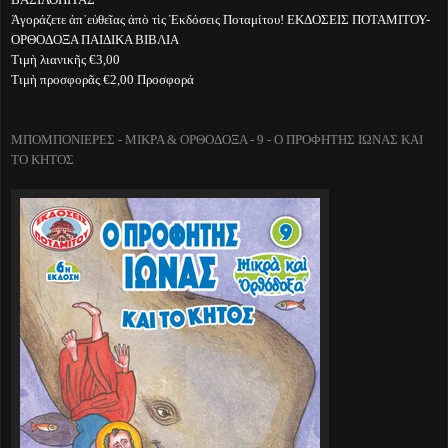
Ἀγοράζετε ἀπ᾽εὐθεῖας ἀπὸ τὶς Ἐκδόσεις Ποταμίτου! ΕΚΔΟΣΕΙΣ ΠΟΤΑΜΙΤΟΥ-
ΟΡΘΟΔΟΞΑ ΠΑΙΔΙΚΑ ΒΙΒΛΙΑ
Τιμὴ λιανικῆς €3,00
Τιμὴ προσφορᾶς €2,00 Προσφορά
ΜΠΟΜΠΟΝΙΕΡΕΣ - ΜΙΚΡΑ & ΟΡΘΟΔΟΞΑ - 9 - Ο ΠΡΟΦΗΤΗΣ ΙΩΝΑΣ ΚΑΙ
ΤΟ ΚΗΤΟΣ