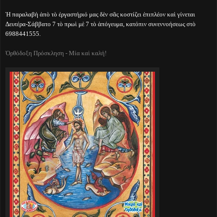
Ἡ παραλαβὴ ἀπὸ τὸ ἐργαστήριό μας δὲν σᾶς κοστίζει ἐπιπλέον καὶ γίνεται
Δευτέρα-Σάββατο 7 τὸ πρωὶ μὲ 7 τὸ ἀπόγευμα, κατόπιν συνεννοήσεως στὸ
6988441555.
Ὀρθόδοξη Πρόσκληση - Μία καὶ καλή!