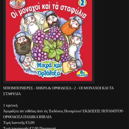
ΜΠΟΜΠΟΝΙΕΡΕΣ - ΜΙΚΡΑ & ΟΡΘΟΔΟΞΑ - 2 - ΟΙ ΜΟΝΑΧΟΙ ΚΑΙ ΤΑ
ΣΤΑΦΥΛΙΑ
1 κριτική
Ἀγοράζετε ἀπ᾽εὐθεῖας ἀπὸ τὶς Ἐκδόσεις Ποταμίτου! ΕΚΔΟΣΕΙΣ ΠΟΤΑΜΙΤΟΥ-
ΟΡΘΟΔΟΞΑ ΠΑΙΔΙΚΑ ΒΙΒΛΙΑ
Τιμὴ λιανικῆς €3,00
Τιμὴ προσφορᾶς €2,00 Προσφορά