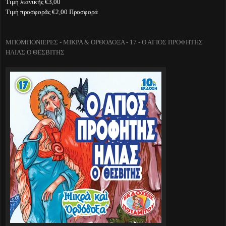
Τιμὴ λιανικῆς €3,00
Τιμὴ προσφορᾶς €2,00 Προσφορά
ΜΠΟΜΠΟΝΙΕΡΕΣ - ΜΙΚΡΑ & ΟΡΘΟΔΟΞΑ - 17 - Ο ΑΓΙΟΣ ΠΡΟΦΗΤΗΣ
ΗΛΙΑΣ Ο ΘΕΣΒΙΤΗΣ