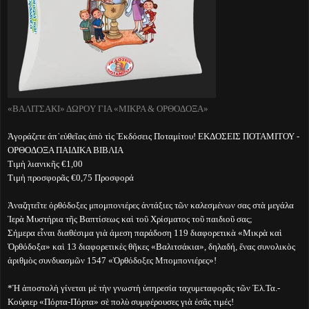
«ΒΑΛΙΤΣΑΚΙ» ΔΩΡΟY ΓΙΑ «ΜΙΚΡΑ & ΟΡΘΟΔΟΞΑ»
Ἀγοράζετε ἀπ᾽εὐθεῖας ἀπὸ τὶς Ἐκδόσεις Ποταμίτου! ΕΚΔΟΣΕΙΣ ΠΟΤΑΜΙΤΟΥ -
ΟΡΘΟΔΟΞΑ ΠΑΙΔΙΚΑ ΒΙΒΛΙΑ
Τιμὴ λιανικῆς €1,00
Τιμὴ προσφορᾶς €0,75 Προσφορά
Ἁναζητεῖτε ὀρθόδοξες μπομπονιέρες ἀντάξιες τῶν καλεσμένων σας στὰ μεγάλα
Ἱερὰ Μυστήρια τῆς Βαπτίσεως καὶ τοῦ Χρίσματος τοῦ παιδιοῦ σας;
Σήμερα εἶναι διαθέσιμα γιὰ άμεση παράδοση 119 διαφορετικὰ «Μικρὰ καὶ
Ὀρθόδοξα» καὶ 13 διαφορετικὲς θῆκες «Βαλιτσάκια», δηλαδή, ἕνας συνολικὸς
ἀριθμὸς συνδυασμῶν 1547 «Ὀρθόδοξες Μπομπονιέρες»!
*Ἡ ἀποστολὴ γίνεται μὲ τὴν γνωστὴ ὑπηρεσία ταχυμεταφορᾶς τῶν Ἑλ.Τα.-
Κούριερ «Πόρτα-Πόρτα» σὲ πολὺ συμφέρουσες γιὰ ἐσᾶς τιμές!