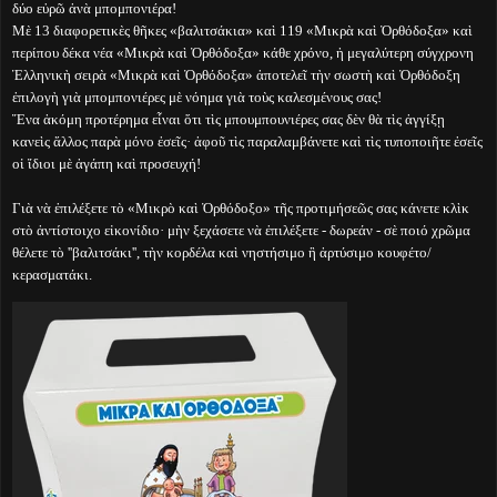
δύο εὐρῶ ἀνὰ μπομπονιέρα!
Μὲ 13 διαφορετικὲς θῆκες «βαλιτσάκια» καὶ 119 «Μικρὰ καὶ Ὀρθόδοξα» καὶ
περίπου δέκα νέα «Μικρὰ καὶ Ὀρθόδοξα» κάθε χρόνο, ἡ μεγαλύτερη σύγχρονη
Ἑλληνικὴ σειρὰ «Μικρὰ καὶ Ὀρθόδοξα» ἀποτελεῖ τὴν σωστὴ καὶ Ὀρθόδοξη
ἐπιλογὴ γιὰ μπομπονιέρες μὲ νόημα γιὰ τοὺς καλεσμένους σας!
Ἕνα ἀκόμη προτέρημα εἶναι ὅτι τὶς μπουμπουνιέρες σας δὲν θὰ τὶς ἀγγίξῃ
κανεὶς ἄλλος παρὰ μόνο ἐσεῖς· ἀφοῦ τὶς παραλαμβάνετε καὶ τὶς τυποποιῆτε ἐσεῖς
οἱ ἴδιοι μὲ ἀγάπη καὶ προσευχή!
Γιὰ νὰ ἐπιλέξετε τὸ «Μικρὸ καὶ Ὀρθόδοξο» τῆς προτιμήσεῶς σας κάνετε κλὶκ
στὸ ἀντίστοιχο εἰκονίδιο· μὴν ξεχάσετε νὰ ἐπιλέξετε - δωρεάν - σὲ ποιό χρῶμα
θέλετε τὸ ''βαλιτσάκι'', τὴν κορδέλα καὶ νηστήσιμο ἢ ἀρτύσιμο κουφέτο/
κερασματάκι.