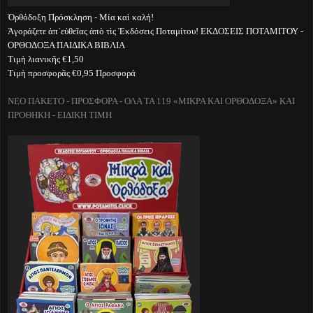
Ὀρθόδοξη Πρόσκληση - Μία καὶ καλή!
Ἀγοράζετε ἀπ᾽εὐθεῖας ἀπὸ τὶς Ἐκδόσεις Ποταμίτου! ΕΚΔΟΣΕΙΣ ΠΟΤΑΜΙΤΟΥ -
ΟΡΘΟΔΟΞΑ ΠΑΙΔΙΚΑ ΒΙΒΛΙΑ
Τιμὴ λιανικῆς €1,50
Τιμὴ προσφορᾶς €0,95 Προσφορά
ΝΕΟ ΠΑΚΕΤΟ - ΠΡΟΣΦΟΡΑ - ΟΛΑ ΤΑ 119 «ΜΙΚΡΑ ΚΑΙ ΟΡΘΟΔΟΞΑ» ΚΑΙ
ΠΡΟΘΗΚΗ - ΕΙΔΙΚΗ ΤΙΜΗ