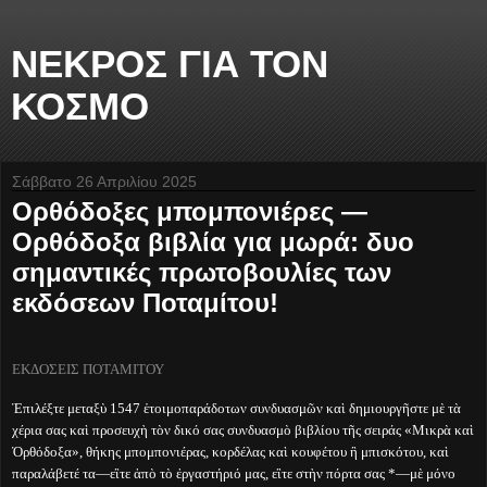
ΝΕΚΡΟΣ ΓΙΑ ΤΟΝ
ΚΟΣΜΟ
Σάββατο 26 Απριλίου 2025
Ορθόδοξες μπομπονιέρες —
Ορθόδοξα βιβλία για μωρά: δυο
σημαντικές πρωτοβουλίες των
εκδόσεων Ποταμίτου!
ΕΚΔΟΣΕΙΣ ΠΟΤΑΜΙΤΟΥ
Ἐπιλέξτε μεταξὺ 1547 ἑτοιμοπαράδοτων συνδυασμῶν καὶ δημιουργῆστε μὲ τὰ
χέρια σας καὶ προσευχὴ τὸν δικό σας συνδυασμὸ βιβλίου τῆς σειράς «Μικρὰ καὶ
Ὀρθόδοξα», θήκης μπομπονιέρας, κορδέλας καὶ κουφέτου ἢ μπισκότου, καὶ
παραλάβετέ τα—εἲτε ἀπὸ τὸ ἐργαστήριό μας, εἲτε στὴν πόρτα σας *—μὲ μόνο